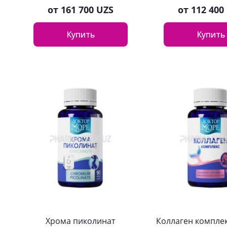
от
161 700 UZS
от
112 400
Купить
Купить
Хрома пиколинат
Коллаген комплек