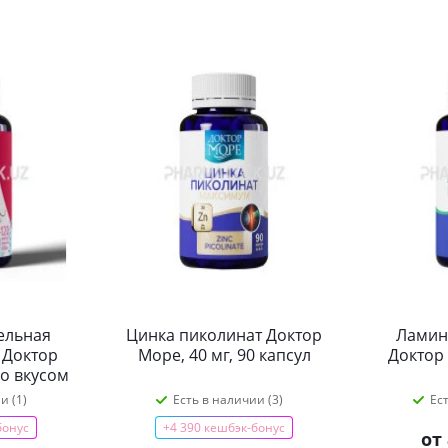
ельная
Цинка пиколинат Доктор
Ламин
, Доктор
Море, 40 мг, 90 капсул
Доктор 
со вкусом
0 капсул
и (1)
Есть в наличии (3)
Ес
бонус
+4 390 кешбэк-бонус
от