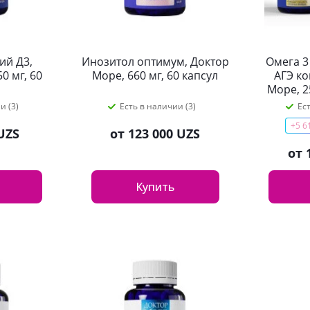
ий Д3,
Инозитол оптимум, Доктор
Омега 3
0 мг, 60
Море, 660 мг, 60 капсул
АГЭ ко
Море, 2
и (3)
Есть в наличии (3)
Ес
+5 6
UZS
от
123 000 UZS
от
Купить