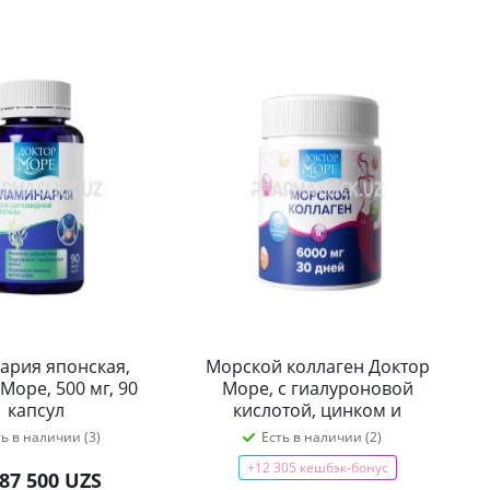
ария японская,
Морской коллаген Доктор
Море, 500 мг, 90
Море, с гиалуроновой
капсул
кислотой, цинком и
витамином С, 6000 мг
ть в наличии (3)
Есть в наличии (2)
+12 305 кешбэк-бонус
87 500 UZS