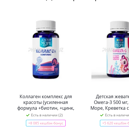
Коллаген комплекс для
Детская жеват
красоты (усиленная
Омега-3 500 мг
формула +биотин, +цинк,
Море, Креветка 
+Q10), 120 капсул
тутти-фрутти, 12
Есть в наличии (2)
Есть в наличи
+8 085 кешбэк-бонус
+5 620 кешбэк-