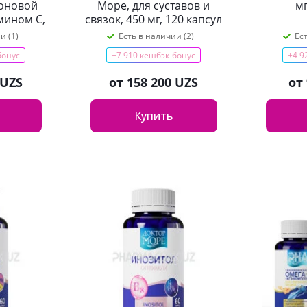
роновой
Море, для суставов и
мг
мином С,
связок, 450 мг, 120 капсул
апсул
и (1)
Есть в наличии (2)
Ес
бонус
+7 910 кешбэк-бонус
+4 9
 UZS
от
158 200 UZS
от
Купить