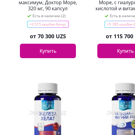
максимум, Доктор Море,
Море, с гиалу
320 мг, 90 капсул
кислотой и вита
500 мг, 120 к
Есть в наличии (2)
Есть в наличи
+3 515 кешбэк-бонус
+5 785 кешбэк-
от
70 300 UZS
от
115 700
Купить
Купить