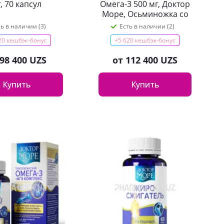
, 70 капсул
Омега-3 500 мг, Доктор
Море, Осьминожка со
вкусом тутти-фрутти, 120
ть в наличии (3)
Есть в наличии (2)
капсул
20 кешбэк-бонус
+5 620 кешбэк-бонус
98 400 UZS
от
112 400 UZS
Купить
Купить