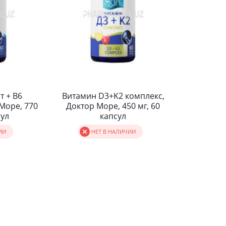
т + В6
Витамин D3+K2 комплекс,
Море, 770
Доктор Море, 450 мг, 60
сул
капсул
ИИ
НЕТ В НАЛИЧИИ