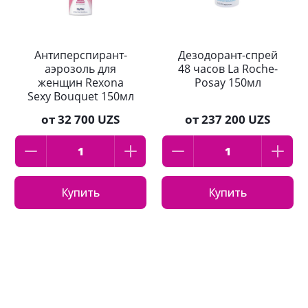
Антиперспирант-
Дезодорант-cпрей
аэрозоль для
48 часов La Roche-
женщин Rexona
Posay 150мл
Sexy Bouquet 150мл
от
32 700 UZS
от
237 200 UZS
Купить
Купить