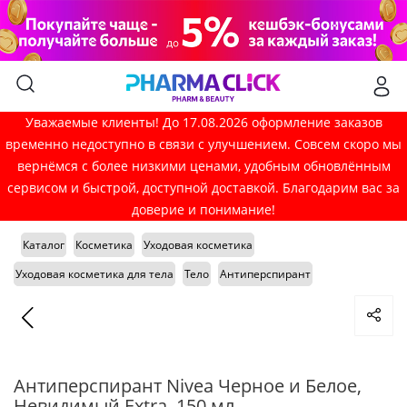
Уважаемые клиенты! До 17.08.2026 оформление заказов
временно недоступно в связи с улучшением. Совсем скоро мы
вернёмся с более низкими ценами, удобным обновлённым
сервисом и быстрой, доступной доставкой. Благодарим вас за
доверие и понимание!
Каталог
Косметика
Уходовая косметика
Уходовая косметика для тела
Тело
Антиперспирант
Антиперспирант Nivea Черное и Белое,
Невидимый Extra, 150 мл