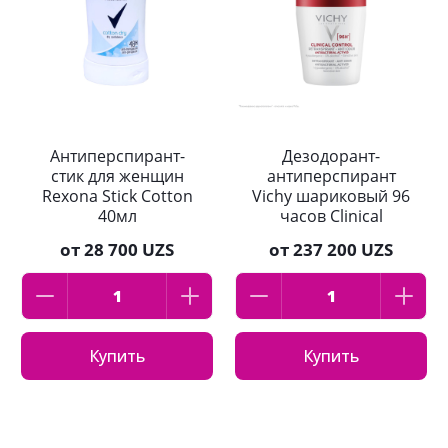
Антиперспирант-
Дезодорант-
стик для женщин
антиперспирант
Rexona Stick Cotton
Vichy шариковый 96
40мл
часов Clinical
Control 50мл
от
28 700 UZS
от
237 200 UZS
Купить
Купить