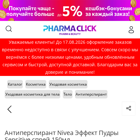
Уважаемые клиенты! До 17.08.2026 оформление заказов
временно недоступно в связи с улучшением. Совсем скоро мы
вернёмся с более низкими ценами, удобным обновлённым
сервисом и быстрой, доступной доставкой. Благодарим вас за
доверие и понимание!
Каталог
Косметика
Уходовая косметика
Уходовая косметика для тела
Тело
Антиперспирант
Антиперспирант Nivea Эффект Пудры
Sensitive спрей 150мл