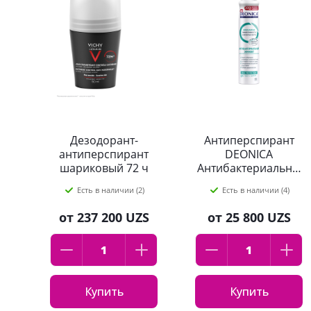
Дезодорант-
Антиперспирант
антиперспирант
DEONICA
шариковый 72 ч
Антибактериальный
Vichy Homme 50мл
эффект, 200 мл
Есть в наличии (2)
Есть в наличии (4)
спрей
от
237 200 UZS
от
25 800 UZS
Купить
Купить