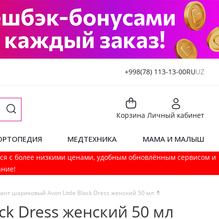
+998(78) 113-13-00
RU
UZ
Корзина
Личный кабинет
ОРТОПЕДИЯ
МЕДТЕХНИКА
МАМА И МАЛЫШ
мся с более низкими ценами, удобным обновлённым сервисом и
ание!
нт шариковый Avon Little Black Dress женский 50 мл 💊
ck Dress женский 50 мл