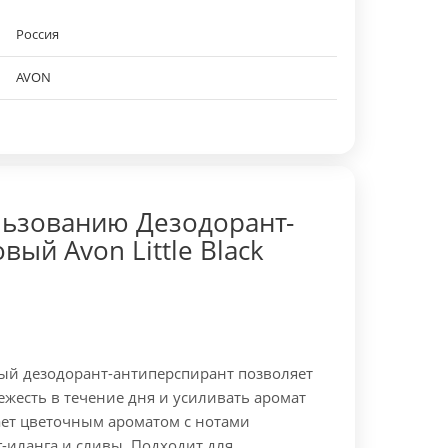
Россия
AVON
льзованию Дезодорант-
ый Avon Little Black
й дезодорант-антиперспирант позволяет
жесть в течение дня и усиливать аромат
ет цветочным ароматом с нотами
-иланга и сливы. Подходит для