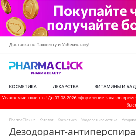
Доставка по Ташкенту и Узбекистану!
КОСМЕТИКА
ЛЕКАРСТВА
ВИТАМИНЫ И БА
Уважаемые клиенты! До 07.08.2026 оформление заказов време
быст
PharmaСlick.uz
-
Каталог
-
Косметика
-
Уходовая косметика
-
Уходова
Дезодорант-антиперспиран