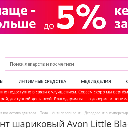
ДЫ
ИНТИМНЫЕ СРЕДСТВА
МЕДИЗДЕЛИЯ
нно недоступно в связи с улучшением. Совсем скоро мы вернё
рой, доступной доставкой. Благодарим вас за доверие и поним
я косметика для тела
-
Тело
-
Антиперспирант
-
Дезодорант-антиперспира
т шариковый Avon Little Bla