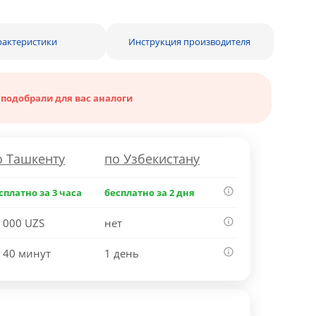
рактеристики
Инструкция производителя
 подобрали для вас аналоги
о Ташкенту
по Узбекистану
сплатно за 3 часа
бесплатно за 2 дня
 000 UZS
нет
 40 минут
1 день