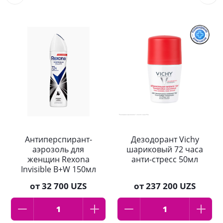
Антиперспирант-
Дезодорант Vichy
аэрозоль для
шариковый 72 часа
женщин Rexona
анти-стресс 50мл
Invisible B+W 150мл
от
32 700 UZS
от
237 200 UZS