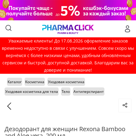
Уважаемые клиенты! До 17.08.2026 оформление заказов
временно недоступно в связи с улучшением. Совсем скоро мы
вернёмся с более низкими ценами, удобным обновлённым
сервисом и быстрой, доступной доставкой. Благодарим вас за
доверие и понимание!
Каталог
Косметика
Уходовая косметика
Уходовая косметика для тела
Тело
Антиперспирант
Дезодорант для женщин Rexona Bamboo
and Aloe vera, 200 мл