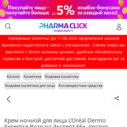
Уважаемые клиенты! До 17.08.2026 оформление заказов
временно недоступно в связи с улучшением. Совсем скоро мы
вернёмся с более низкими ценами, удобным обновлённым
сервисом и быстрой, доступной доставкой. Благодарим вас за
доверие и понимание!
Каталог
Косметика
Уходовая косметика
Уходовая косметика для лица
Антивозрастные средства
Крем ночной для лица L’Oréal Dermo
Expertise Возраст Эксперт 65+, против