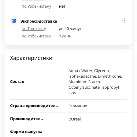
по Узбекистану
нет
Экспресс-доставка
по Ташкенту
до 40 минут
по Узбекистану
1 день
Характеристики
Aqua / Water, Glycerin,
Isohexadecane, Dimethicone,
Состав
Aluminum Starch
Octenylsuccinate, Isopropyl
Isos
Страна производитель
Германия
Производитель
L’Oréal
Форма выпуска