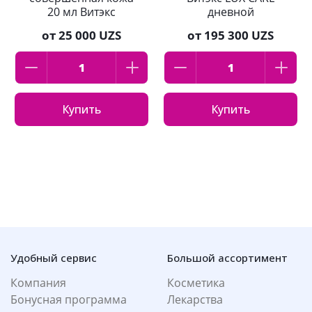
20 мл Витэкс
дневной
насыщенная
от
25 000 UZS
от
195 300 UZS
формула для зрелой
кожи 45мл
Купить
Купить
Удобный сервис
Большой ассортимент
Компания
Косметика
Бонусная программа
Лекарства