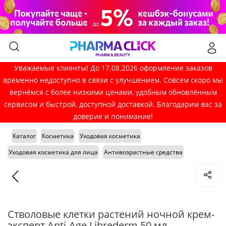
Уважаемые клиенты! До 17.08.2026 оформление заказов
временно недоступно в связи с улучшением. Совсем скоро мы
вернёмся с более низкими ценами, удобным обновлённым
сервисом и быстрой, доступной доставкой. Благодарим вас за
доверие и понимание!
Каталог
Косметика
Уходовая косметика
Уходовая косметика для лица
Антивозрастные средства
Стволовые клетки растений ночной крем-
эксперт Anti-Age Librederm 50 мл