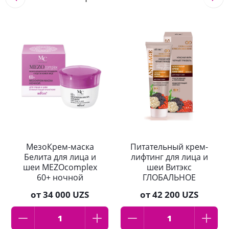
МезоКрем-маска
Питательный крем-
Белита для лица и
лифтинг для лица и
шеи MEZOcomplex
шеи Витэкс
60+ ночной
ГЛОБАЛЬНОЕ
актив.уход для
ОМОЛОЖЕНИЕ 60+,
от
34 000 UZS
от
42 200 UZS
зрелой кожи 50 мл
ночной 50мл