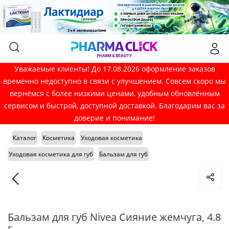
Уважаемые клиенты! До 17.08.2026 оформление заказов
временно недоступно в связи с улучшением. Совсем скоро мы
вернёмся с более низкими ценами, удобным обновлённым
сервисом и быстрой, доступной доставкой. Благодарим вас за
доверие и понимание!
Каталог
Косметика
Уходовая косметика
Уходовая косметика для губ
Бальзам для губ
Бальзам для губ Nivea Сияние жемчуга, 4.8
г