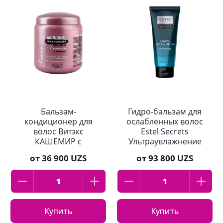
Бальзам-
Гидро-бальзам для
кондиционер для
ослабленных волос
волос Витэкс
Estel Secrets
КАШЕМИР с
Ультраувлажнение
биотином и
200 мл
от
36 900 UZS
от
93 800 UZS
кашемиром 450 мл
Купить
Купить