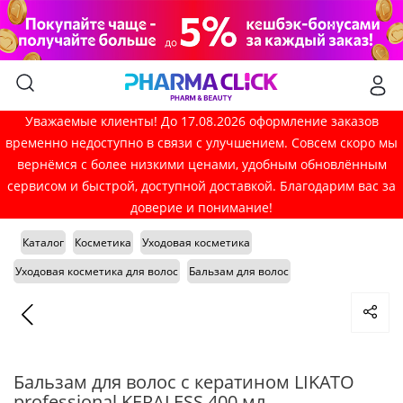
Уважаемые клиенты! До 17.08.2026 оформление заказов
временно недоступно в связи с улучшением. Совсем скоро мы
вернёмся с более низкими ценами, удобным обновлённым
сервисом и быстрой, доступной доставкой. Благодарим вас за
доверие и понимание!
Каталог
Косметика
Уходовая косметика
Уходовая косметика для волос
Бальзам для волос
Бальзам для волос с кератином LIKATO
professional KERALESS 400 мл