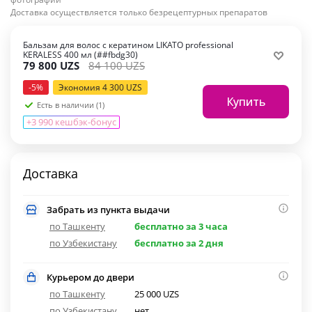
Доставка осуществляется только безрецептурных препаратов
Бальзам для волос с кератином LIKATO professional
KERALESS 400 мл (##fbdg30)
79 800
UZS
84 100
UZS
-
5
%
Экономия
4 300
UZS
Купить
Есть в наличии (1)
+3 990 кешбэк-бонус
Доставка
Забрать из пункта выдачи
по Ташкенту
бесплатно за 3 часа
по Узбекистану
бесплатно за 2 дня
Курьером до двери
по Ташкенту
25 000 UZS
по Узбекистану
нет