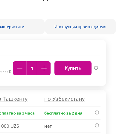
рактеристики
Инструкция производителя
S
Купить
чии (1)
о Ташкенту
по Узбекистану
сплатно за 3 часа
бесплатно за 2 дня
 000 UZS
нет