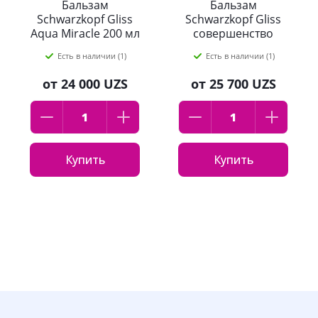
Бальзам
Бальзам
Schwarzkopf Gliss
Schwarzkopf Gliss
Aqua Miracle 200 мл
совершенство
окрашенных волос,
Есть в наличии (1)
Есть в наличии (1)
200 мл
от
24 000 UZS
от
25 700 UZS
Купить
Купить