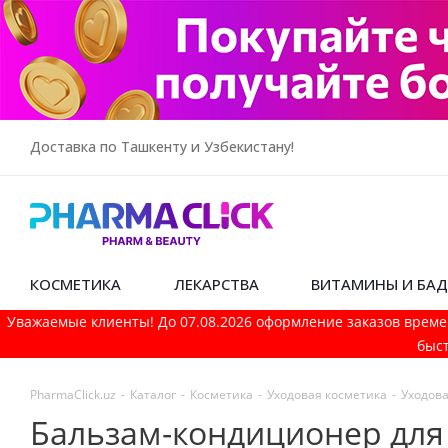
Доставка по Ташкенту и Узбекистану!
КОСМЕТИКА
ЛЕКАРСТВА
ВИТАМИНЫ И БА
Уважаемые клиенты! До 07.08.2026 оформление заказов време
быст
PharmaСlick.uz
-
Каталог
-
Косметика
-
Уходовая косметика
-
Уходова
Бальзам-кондиционер для