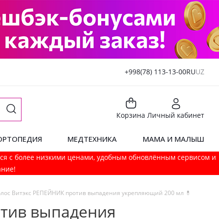
+998(78) 113-13-00
RU
UZ
Корзина
Личный кабинет
ОРТОПЕДИЯ
МЕДТЕХНИКА
МАМА И МАЛЫШ
мся с более низкими ценами, удобным обновлённым сервисом и
ание!
олос Витэкс РЕПЕЙНИК против выпадения укрепляющий 200 мл 💊
отив выпадения