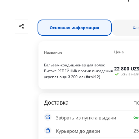
Основная информация
Ха
Цена
Название
Бальзам-кондиционер для волос
22 800
UZ
Витэкс РЕПЕЙНИК против выпадения
Есть в нали
укрепляющий 200 мл (##bk12)
Доставка
п
Забрать из пункта выдачи
бе
25
Курьером до двери