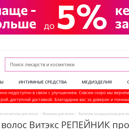
ДЫ
ИНТИМНЫЕ СРЕДСТВА
МЕДИЗДЕЛИЯ
нно недоступно в связи с улучшением. Совсем скоро мы вернё
рой, доступной доставкой. Благодарим вас за доверие и поним
я косметика для волос
-
Бальзам для волос
-
Бальзам-кондиционер для в
 волос Витэкс РЕПЕЙНИК пр