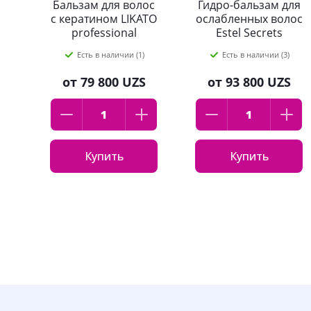
Бальзам для волос
Гидро-бальзам для
с кератином LIKATO
ослабленных волос
professional
Estel Secrets
KERALESS 400 мл
Ультраувлажнение
Есть в наличии (1)
Есть в наличии (3)
200 мл
от
79 800 UZS
от
93 800 UZS
Купить
Купить