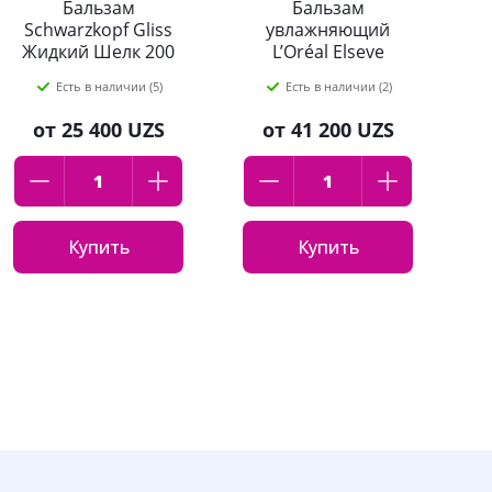
Бальзам
Бальзам
С
Schwarzkopf Gliss
увлажняющий
Жидкий Шелк 200
L’Oréal Elseve
мл
Гиалурон
Есть в наличии (5)
Есть в наличии (2)
Наполнитель для
П
обезвоженных и
от
25 400 UZS
от
41 200 UZS
тонких волос 400мл
Купить
Купить