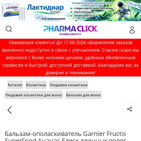
Уважаемые клиенты! До 17.08.2026 оформление заказов
временно недоступно в связи с улучшением. Совсем скоро мы
вернёмся с более низкими ценами, удобным обновлённым
сервисом и быстрой, доступной доставкой. Благодарим вас за
доверие и понимание!
Каталог
Косметика
Уходовая косметика
Уходовая косметика для волос
Бальзам для волос
Бальзам-ополаскиватель Garnier Fructis
SuperFood Ананас Блеск длинных волос