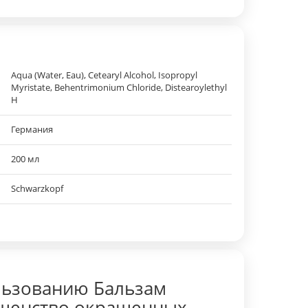
Aqua (Water, Eau), Cetearyl Alcohol, Isopropyl
Myristate, Behentrimonium Chloride, Distearoylethyl
H
Германия
200 мл
Schwarzkopf
льзованию Бальзам
ершенство окрашенных