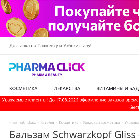
Доставка по Ташкенту и Узбекистану!
КОСМЕТИКА
ЛЕКАРСТВА
ВИТАМИНЫ И БА
Уважаемые клиенты! До 17.08.2026 оформление заказов време
быст
PharmaСlick.uz
-
Каталог
-
Косметика
-
Уходовая косметика
-
Уходова
Бальзам Schwarzkopf Glis