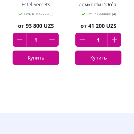
Estel Secrets
ломкости L’Oréal
Ультраувлажнение
Elseve, Ультра
Есть в наличии (3)
Есть в наличии (4)
200 мл
Прочность, 400мл
от
93 800 UZS
от
41 200 UZS
Купить
Купить