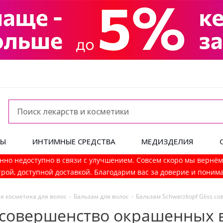
ДЫ
ИНТИМНЫЕ СРЕДСТВА
МЕДИЗДЕЛИЯ
нно недоступно в связи с улучшением. Совсем скоро мы вернё
рой, доступной доставкой. Благодарим вас за доверие и поним
я косметика для волос
-
Бальзам для волос
-
Бальзам Schwarzkopf Gliss с
s совершенство окрашенных в