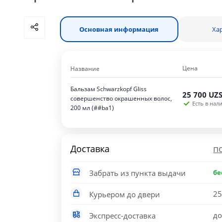
Основная информация
Ха
Цена
Название
Бальзам Schwarzkopf Gliss
25 700
UZ
совершенство окрашенных волос,
Есть в нали
200 мл (##ba1)
Доставка
п
Забрать из пункта выдачи
бе
25
Курьером до двери
до
Экспресс-доставка