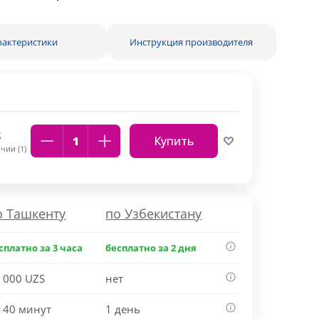
рактеристики
Инструкция производителя
S
Купить
чии (1)
о Ташкенту
по Узбекистану
сплатно за 3 часа
бесплатно за 2 дня
 000 UZS
нет
 40 минут
1 день