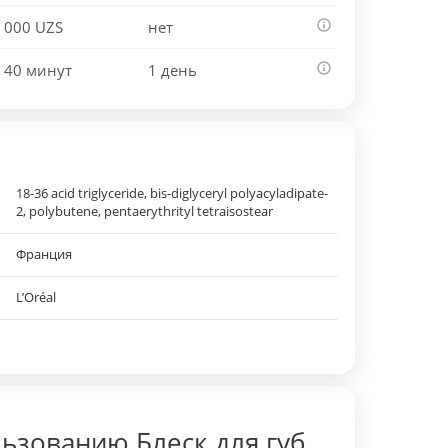
 000 UZS
нет
 40 минут
1 день
18-36 acid triglyceride, bis-diglyceryl polyacyladipate-
2, polybutene, pentaerythrityl tetraisostear
Франция
L’Oréal
ьзованию Блеск для губ,