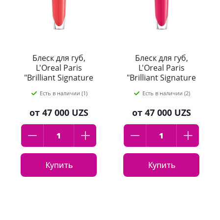
Блеск для губ,
Блеск для губ,
L'Oreal Paris
L'Oreal Paris
"Brilliant Signature
"Brilliant Signature
Plump",
Plump",
Есть в наличии (1)
Есть в наличии (2)
оттенок:410, 7мл
оттенок:408, 7мл
от
47 000 UZS
от
47 000 UZS
Купить
Купить