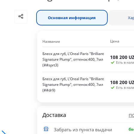
Основная информация
Ха
Цена
Название
Блеск для губ, L'Oreal Paris "Brilliant
108 200
UZ
Signature Plump", оттенок:400, 7мл
Есть в нали
(##sprt3)
Блеск для губ, L'Oreal Paris "Brilliant
108 200
UZ
Signature Plump", оттенок:400, 7мл
Есть в нали
(##dr9)
Доставка
п
Забрать из пункта выдачи
бе