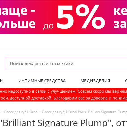
ДЫ
ИНТИМНЫЕ СРЕДСТВА
МЕДИЗДЕЛИЯ
нно недоступно в связи с улучшением. Совсем скоро мы вернё
рой, доступной доставкой. Благодарим вас за доверие и поним
б
-
Блеск для губ L'Oreal
-
Блеск для губ, L'Oreal Paris "Brilliant Signature Plum
 "Brilliant Signature Plump", 