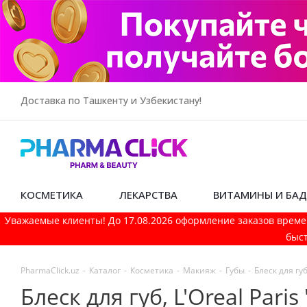
Доставка по Ташкенту и Узбекистану!
КОСМЕТИКА
ЛЕКАРСТВА
ВИТАМИНЫ И БА
Уважаемые клиенты! До 17.08.2026 оформление заказов време
быст
PharmaСlick.uz
-
Каталог
-
Косметика
-
Макияж
-
Губы
-
Блеск для гу
Блеск для губ, L'Oreal Paris