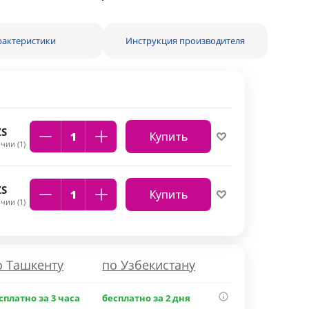
рактеристики
Инструкция производителя
S
Купить
чии (1)
S
Купить
чии (1)
о Ташкенту
по Узбекистану
сплатно за 3 часа
бесплатно за 2 дня