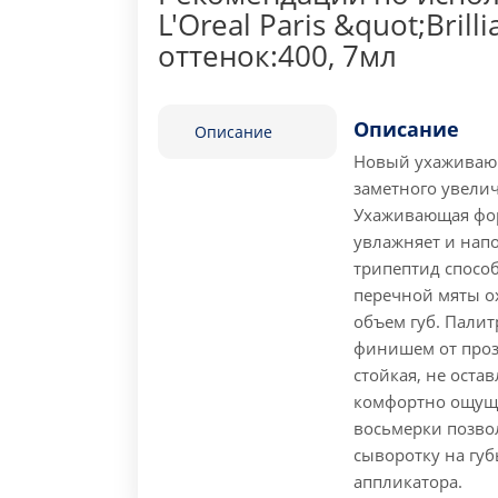
L'Oreal Paris &quot;Brill
оттенок:400, 7мл
Описание
Описание
Новый ухаживающ
заметного увелич
Ухаживающая фор
увлажняет и напо
трипептид способ
перечной мяты о
объем губ. Палит
финишем от прозр
стойкая, не оста
комфортно ощуща
восьмерки позво
сыворотку на губ
аппликатора.