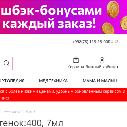
+998(78) 113-13-00
RU
UZ
Корзина
Личный кабинет
ОРТОПЕДИЯ
МЕДТЕХНИКА
МАМА И МАЛЫШ
мся с более низкими ценами, удобным обновлённым сервисом и
ание!
p", оттенок:400, 7мл 💊
оттенок:400, 7мл