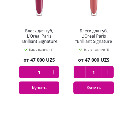
Блеск для губ,
Блеск для губ,
L'Oreal Paris
L'Oreal Paris
"Brilliant Signature
"Brilliant Signature
Plump",
Plump",
Есть в наличии (1)
Есть в наличии (1)
оттенок:416, 7мл
оттенок:412, 7мл
от
47 000 UZS
от
47 000 UZS
Купить
Купить