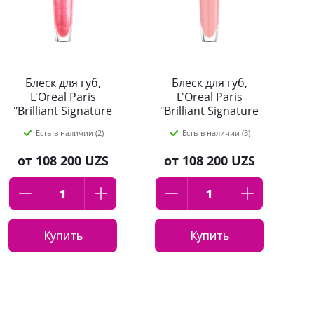
Блеск для губ,
Блеск для губ,
L'Oreal Paris
L'Oreal Paris
"Brilliant Signature
"Brilliant Signature
Plump",
Plump",
Есть в наличии (2)
Есть в наличии (3)
оттенок:406, 7мл
оттенок:402, 7мл
от
108 200 UZS
от
108 200 UZS
Купить
Купить