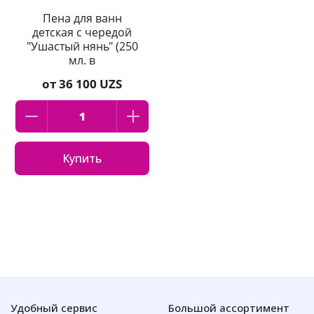
Пена для ванн
детская с чередой
"Ушастый нянь" (250
мл. в
полиэтиленовом
от
36 100 UZS
флаконе)
Купить
Удобный сервис
Большой ассортимент