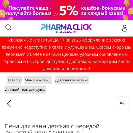
Уважаемые клиенты! До 17.08.2026 оформление заказов
временно недоступно в связи с улучшением. Совсем скоро мы
вернёмся с более низкими ценами, удобным обновлённым
сервисом и быстрой, доступной доставкой. Благодарим вас за
доверие и понимание!
Каталог
Мама и малыш
Детская косметика
Детский гель для душа
Пена для ванн детская с чередой
"Ушастый нянь" (250 мл. в