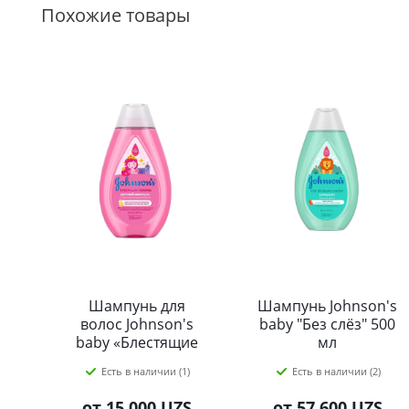
Похожие товары
Шампунь для
Шампунь Johnson's
волос Johnson's
baby "Без слёз" 500
baby «Блестящие
мл
локоны» 300 мл
Есть в наличии (1)
Есть в наличии (2)
от
15 000 UZS
от
57 600 UZS