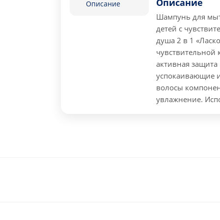
Описание
Описание
Шампунь для мыт
детей с чувстви
душа 2 в 1 «Ласк
чувствительной 
активная защита 
успокаивающие и
волосы компонен
увлажнение. Испо