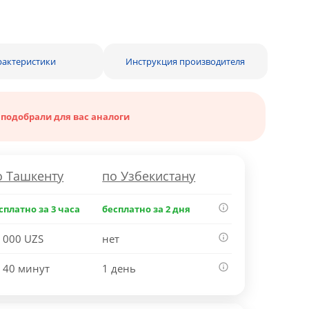
рактеристики
Инструкция производителя
 подобрали для вас аналоги
о Ташкенту
по Узбекистану
сплатно за 3 часа
бесплатно за 2 дня
 000 UZS
нет
 40 минут
1 день