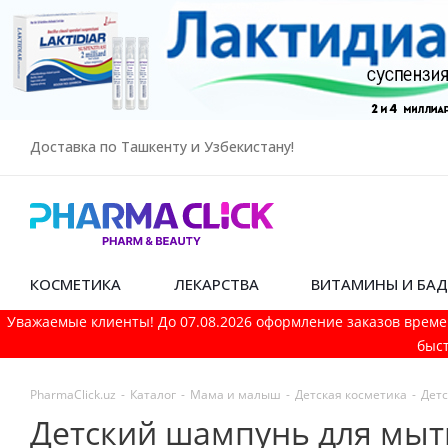
Доставка по Ташкенту и Узбекистану!
КОСМЕТИКА
ЛЕКАРСТВА
ВИТАМИНЫ И БА
Уважаемые клиенты! До 07.08.2026 оформление заказов време
быст
PharmaСlick.uz
-
Каталог
-
Мама и малыш
-
Детская косметика
-
Дет
Детский шампунь для мыть