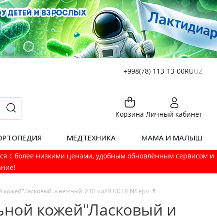
+998(78) 113-13-00
RU
UZ
Корзина
Личный кабинет
ОРТОПЕДИЯ
МЕДТЕХНИКА
МАМА И МАЛЫШ
мся с более низкими ценами, удобным обновлённым сервисом и
ание!
ой кожей"Ласковый и нежный"230 мл/BUBCHEN/Герм 💊
льной кожей"Ласковый и