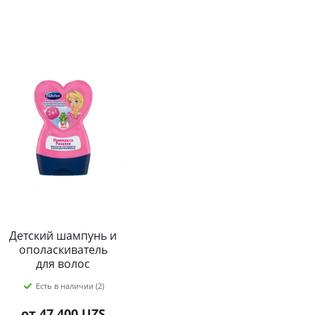
Детский шампунь и
ополаскиватель
для волос
BUBCHEN с
Есть в наличии (2)
волшебным
блеском
от
47 400 UZS