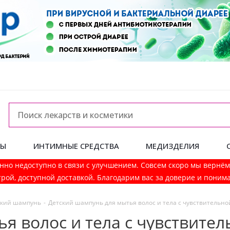
ДЫ
ИНТИМНЫЕ СРЕДСТВА
МЕДИЗДЕЛИЯ
нно недоступно в связи с улучшением. Совсем скоро мы вернё
рой, доступной доставкой. Благодарим вас за доверие и поним
ский шампунь
-
Детский шампунь для мытья волос и тела с чувствительн
я волос и тела с чувствите