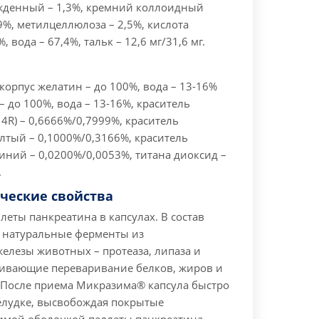
денный – 1,3%, кремний коллоидный
%, метилцеллюлоза – 2,5%, кислота
, вода – 67,4%, тальк – 12,6 мг/31,6 мг.
корпус желатин – до 100%, вода – 13-16%
 до 100%, вода – 13-16%, краситель
4R) – 0,6666%/0,7999%, краситель
тый – 0,1000%/0,3166%, краситель
иний – 0,0200%/0,0053%, титана диоксид –
.
ческие свойства
еты панкреатина в капсулах. В состав
т натуральные ферменты из
елезы животных – протеаза, липаза и
чивающие переваривание белков, жиров и
 После приема Микразима® капсула быстро
желудке, высвобождая покрытые