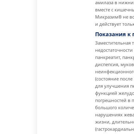
амилаза в нижни
вместе с кишечн
Микразим® не вс
и действует толь
Показания к
Заместительная 
недостаточности
панкреатит, панк
диспепсия, муков
неинфекционного
(состояние после
для улучшения п
функцией желудо
погрешностей в 
большого количе
нарушениях жева
жизни, длительн
(гастрокардиальн