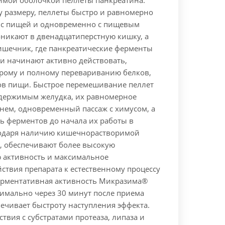
мой оболочкой пеллеты панкреатина.
у размеру, пеллеты быстро и равномерно
 с пищей и одновременно с пищевым
оникают в двенадцатиперстную кишку, а
кишечник, где панкреатические ферменты
и начинают активно действовать,
трому и полному перевариванию белков,
ов пищи. Быстрое перемешивание пеллет
одержимым желудка, их равномерное
 нем, одновременный пассаж с химусом, а
ь ферментов до начала их работы в
годаря наличию кишечнорастворимой
), обеспечивают более высокую
активность и максимальное
ствия препарата к естественному процессу
рментативная активность Микразима®
симально через 30 минут после приема
печивает быстроту наступления эффекта.
твия с субстратами протеаза, липаза и