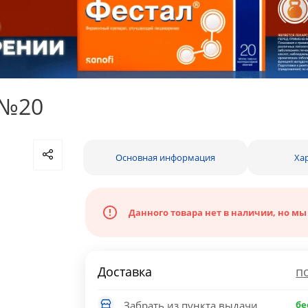
 №20
Основная информация
Ха
Данного товара нет в наличии, но мы
Доставка
п
Забрать из пункта выдачи
бе