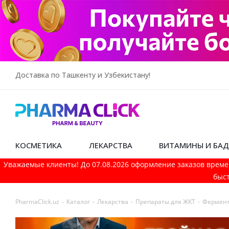
Доставка по Ташкенту и Узбекистану!
КОСМЕТИКА
ЛЕКАРСТВА
ВИТАМИНЫ И БА
Уважаемые клиенты! До 07.08.2026 оформление заказов време
быст
PharmaСlick.uz
-
Каталог
-
Лекарства
-
Препараты для ЖКТ
-
Фермент