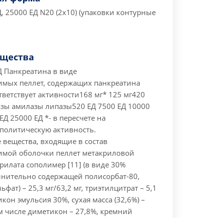
, 25000 ЕД N20 (2x10) (упаковки контурные
ещества
Д Панкреатина в виде
мых пеллет, содержащих панкреатина
тветствует активности168 мг* 125 мг420
азы амилазы липазы520 ЕД 7500 ЕД 10000
ЕД 25000 ЕД *- в пересчете на
олитическую активность.
 вещества, входящие в состав
мой оболочки пеллет метакриловой
рилата сополимер [11] (в виде 30%
лнительно содержащей полисорбат-80,
фат) – 25,3 мг/63,2 мг, триэтилцитрат – 5,1
икон эмульсия 30%, сухая масса (32,6%) –
том числе диметикон – 27,8%, кремний