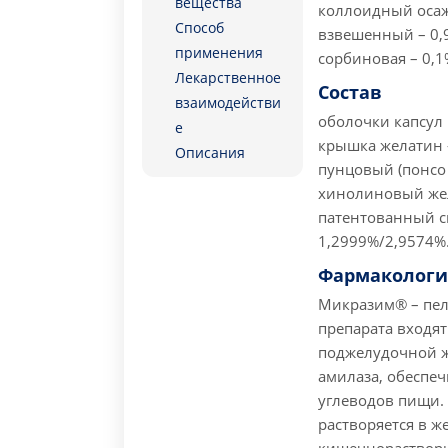
вещества
коллоидный осаж
Способ
взвешенный – 0,9
применения
сорбиновая – 0,1%
Лекарственное
Состав
взаимодействи
оболочки капсул 
е
крышка желатин –
Описания
пунцовый (понсо 
хинолиновый жел
патентованный с
1,2999%/2,9574%
Фармакологи
Микразим® – пелл
препарата входя
поджелудочной ж
амилаза, обеспе
углеводов пищи.
растворяется в 