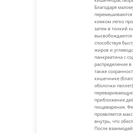
кишечнораствори
Благодаря малом
перемешиваются
комком легко пр
затем в тонкий 
высвобождаются 
способствуя быс
жиров и углевод
панкреатина с с
распределение в
также сохранност
кишечнике (бла
оболочки пеллет
переваривающую 
приближение дей
пищеварения. Фе
проявляется мак
внутрь, что обес
После взаимодейс