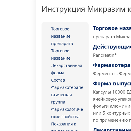
Инструкция Микразим к
Торговое наз
Торговое
название
препарата
Микраз
препарата
Действующие
Торговое
Pancreatin*
название
Фармакотера
Лекарственная
форма
Ферменты., Ферм
Состав
Форма выпус
Фармакотерапе
Капсулы 10000 ЕД
втическая
ячейковую упако
группа
фольги алюминиев
Фармакологиче
или 5 контурных
ские свойства
по применению п
Показания к
Лекарственн