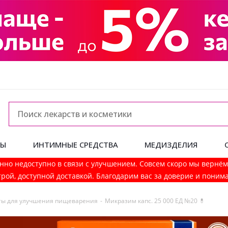
ДЫ
ИНТИМНЫЕ СРЕДСТВА
МЕДИЗДЕЛИЯ
нно недоступно в связи с улучшением. Совсем скоро мы вернё
рой, доступной доставкой. Благодарим вас за доверие и поним
ы для улучшения пищеварения
-
Микразим капс. 25 000 ЕД №20 💊