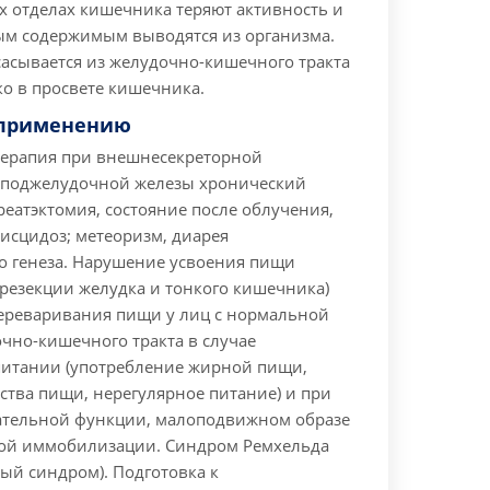
х отделах кишечника теряют активность и
ым содержимым выводятся из организма.
асывается из желудочно-кишечного тракта
ко в просвете кишечника.
 применению
терапия при внешнесекреторной
 поджелудочной железы хронический
реатэктомия, состояние после облучения,
исцидоз; метеоризм, диарея
 генеза. Нарушение усвоения пищи
 резекции желудка и тонкого кишечника)
ереваривания пищи у лиц с нормальной
чно-кишечного тракта в случае
питании (употребление жирной пищи,
ства пищи, нерегулярное питание) и при
тельной функции, малоподвижном образе
ой иммобилизации. Синдром Ремхельда
ый синдром). Подготовка к