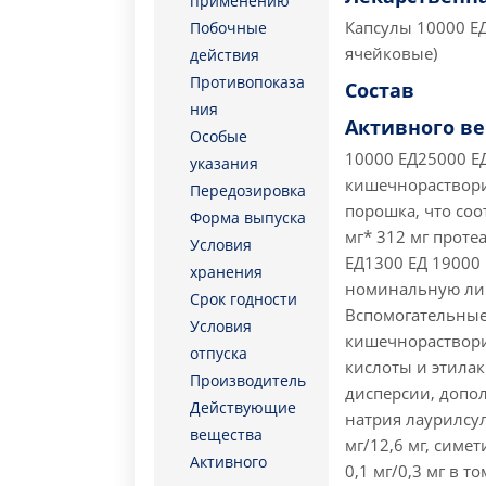
применению
Капсулы 10000 ЕД
Побочные
ячейковые)
действия
Противопоказа
Состав
ния
Активного в
Особые
10000 ЕД25000 Е
указания
кишечнораствори
Передозировка
порошка, что соо
Форма выпуска
мг* 312 мг проте
Условия
ЕД1300 ЕД 19000 
хранения
номинальную лип
Срок годности
Вспомогательные
Условия
кишечнораствори
отпуска
кислоты и этилак
Производитель
дисперсии, допо
Действующие
натрия лаурилсуль
вещества
мг/12,6 мг, симет
Активного
0,1 мг/0,3 мг в 