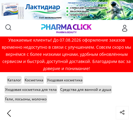
Уважаемые клиенты! До 07.08.2026 оформление заказов
временно недоступно в связи с улучшением. Совсем скоро мы
вернёмся с более низкими ценами, удобным обновлённым
сервисом и быстрой, доступной доставкой. Благодарим вас за
доверие и понимание!
Каталог
Косметика
Уходовая косметика
Уходовая косметика для тела
Средства для ванной и душа
Гели, лосьоны, молочко