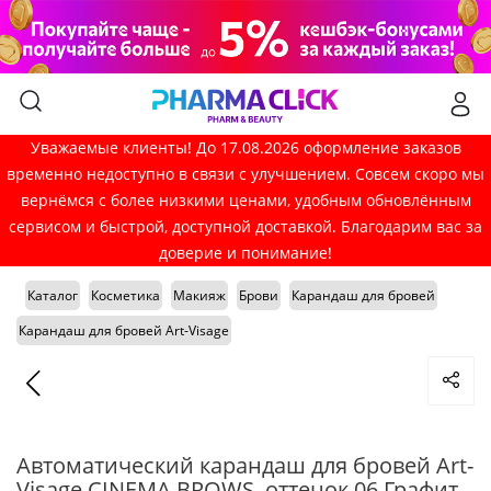
Уважаемые клиенты! До 17.08.2026 оформление заказов
временно недоступно в связи с улучшением. Совсем скоро мы
вернёмся с более низкими ценами, удобным обновлённым
сервисом и быстрой, доступной доставкой. Благодарим вас за
доверие и понимание!
Каталог
Косметика
Макияж
Брови
Карандаш для бровей
Карандаш для бровей Art-Visage
Автоматический карандаш для бровей Art-
Visage CINEMA BROWS, оттенок 06 Графит