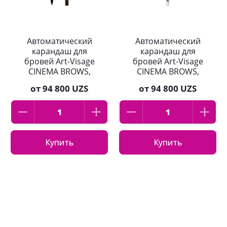
Автоматический
Автоматический
карандаш для
карандаш для
бровей Art-Visage
бровей Art-Visage
CINEMA BROWS,
CINEMA BROWS,
оттенок 06 Графит
оттенок 02
от
94 800 UZS
от
94 800 UZS
Пепельно-русый
Купить
Купить