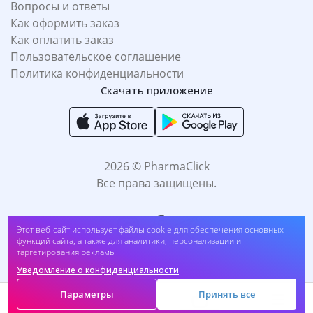
Вопросы и ответы
Как оформить заказ
Как оплатить заказ
Пользовательское соглашение
Политика конфиденциальности
Скачать приложение
2026 © PharmaClick
Все права защищены.
Карандаш для бровей L'OREAL Infaillible Brows автоматический, тон
Этот веб-сайт использует файлы cookie для обеспечения основных
5,0 LIGHT BRUNET, 1 мл (##dr9)
функций сайта, а также для аналитики, персонализации и
таргетирования рекламы.
Купить
87 600
UZS
Уведомление о конфиденциальности
Принимаем к оплате:
Параметры
Принять все