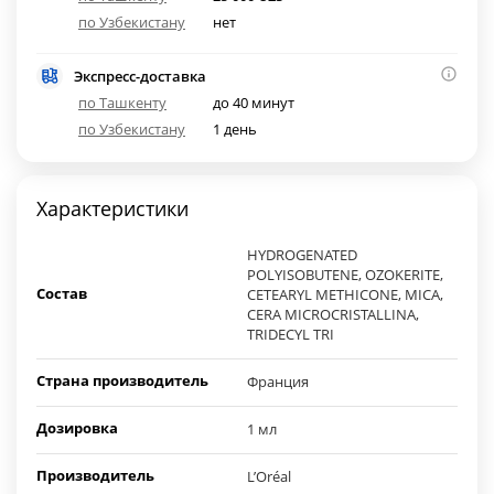
по Узбекистану
нет
Экспресс-доставка
по Ташкенту
до 40 минут
по Узбекистану
1 день
Характеристики
HYDROGENATED
POLYISOBUTENE, OZOKERITE,
Состав
CETEARYL METHICONE, MICA,
CERA MICROCRISTALLINA,
TRIDECYL TRI
Страна производитель
Франция
Дозировка
1 мл
Производитель
L’Oréal