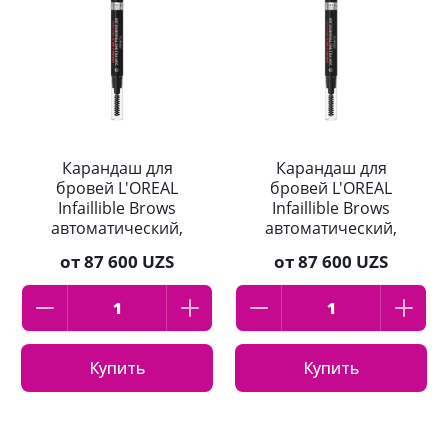
Карандаш для
Карандаш для
бровей L'OREAL
бровей L'OREAL
Infaillible Brows
Infaillible Brows
автоматический,
автоматический,
тон 5,23 Auburn, 1
тон 5,0 LIGHT
от
87 600 UZS
от
87 600 UZS
мл
BRUNET, 1 мл
Купить
Купить