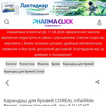
Уважаемые клиенты! До 17.08.2026 оформление заказов
временно недоступно в связи с улучшением. Совсем скоро мы
вернёмся с более низкими ценами, удобным обновлённым
сервисом и быстрой, доступной доставкой. Благодарим вас за
доверие и понимание!
Каталог
Косметика
Макияж
Брови
Карандаш для бровей
Карандаш для бровей L'oreal
Карандаш для бровей L'OREAL Infaillible
Brows автоматический, тон 5,0 LIGHT