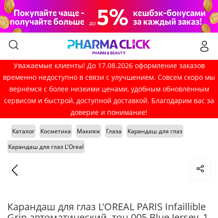
Уважаемые клиенты! До 17.08.2026 оформление заказов
временно недоступно в связи с улучшением. Совсем скоро мы
вернёмся с более низкими ценами, удобным обновлённым
сервисом и быстрой, доступной доставкой. Благодарим вас за
доверие и понимание!
Каталог
Косметика
Макияж
Глаза
Карандаш для глаз
Карандаш для глаз L'Oreal
Карандаш для глаз L'OREAL PARIS Infaillible
Grip автоматический, тон 005 Blue Jersey, 1