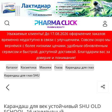
Уважаемые клиенты! До 17.08.2026 оформление заказов
временно недоступно в связи с улучшением. Совсем скоро мы
вернёмся с более низкими ценами, удобным обновлённым
сервисом и быстрой, доступной доставкой. Благодарим вас за
доверие и понимание!
Каталог
Косметика
Макияж
Глаза
Карандаш для глаз
Карандаш для глаз SHU
Карандаш для век устойчивый SHU OLD
SCHOOL, 16 изумрудный