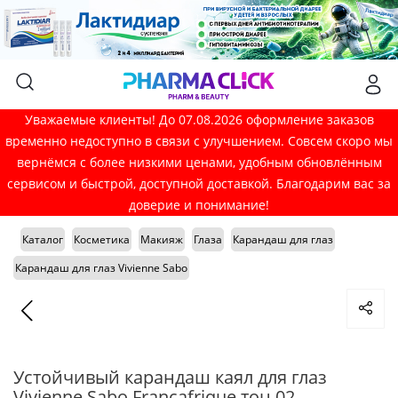
Уважаемые клиенты! До 07.08.2026 оформление заказов
временно недоступно в связи с улучшением. Совсем скоро мы
вернёмся с более низкими ценами, удобным обновлённым
сервисом и быстрой, доступной доставкой. Благодарим вас за
доверие и понимание!
Каталог
Косметика
Макияж
Глаза
Карандаш для глаз
Карандаш для глаз Vivienne Sabo
Устойчивый карандаш каял для глаз
Vivienne Sabo Francafrique тон 02,