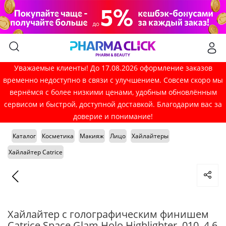
Уважаемые клиенты! До 17.08.2026 оформление заказов
временно недоступно в связи с улучшением. Совсем скоро мы
вернёмся с более низкими ценами, удобным обновлённым
сервисом и быстрой, доступной доставкой. Благодарим вас за
доверие и понимание!
Каталог
Косметика
Макияж
Лицо
Хайлайтеры
Хайлайтер Catrice
Хайлайтер с голографическим финишем
Catrice Space Glam Holo Highlighter, 010, 4,6