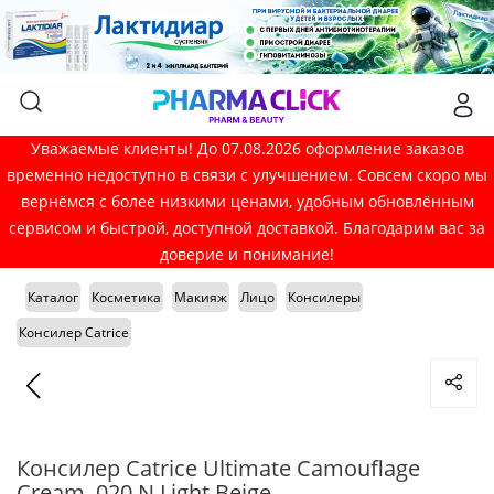
Уважаемые клиенты! До 07.08.2026 оформление заказов
временно недоступно в связи с улучшением. Совсем скоро мы
вернёмся с более низкими ценами, удобным обновлённым
сервисом и быстрой, доступной доставкой. Благодарим вас за
доверие и понимание!
Каталог
Косметика
Макияж
Лицо
Консилеры
Консилер Catrice
Консилер Catrice Ultimate Camouflage
Cream, 020 N Light Beige