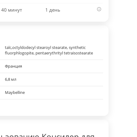
 40 минут
1 день
talc,octyldodecyl stearoyl stearate, synthetic
fluorphlogopite, pentaerythrityl tetraisostearate
Франция
6,8 мл
Maybelline
льзованию Консилер для