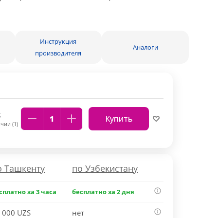
Инструкция
Аналоги
производителя
S
Купить
чии (1)
о Ташкенту
по Узбекистану
сплатно за 3 часа
бесплатно за 2 дня
 000 UZS
нет