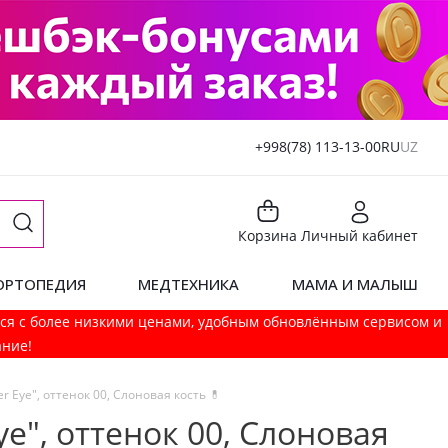
+998(78) 113-13-00
RU
UZ
Корзина
Личный кабинет
ОРТОПЕДИЯ
МЕДТЕХНИКА
МАМА И МАЛЫШ
мся с более низкими ценами, удобным обновлённым сервисом и
ание!
r Eye", оттенок 00, Слоновая кость 💊
ye", оттенок 00, Слоновая