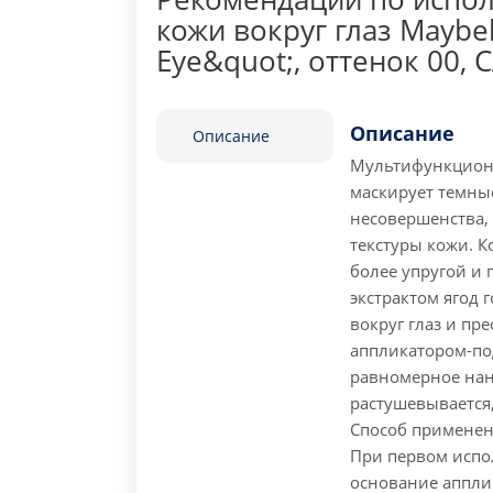
кожи вокруг глаз Maybel
Eye&quot;, оттенок 00, 
Описание
Описание
Мультифункциона
маскирует темные
несовершенства,
текстуры кожи. 
более упругой и 
экстрактом ягод 
вокруг глаз и пре
аппликатором-по
равномерное нан
растушевывается,
Способ примене
При первом испо
основание апплик