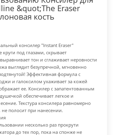
line &quot;The Eraser
Слоновая кость
льный консилер "Instant Eraser"
 круги под глазами, скрывает
 выравнивает тон и сглаживает неровности
Кожа выглядит безупречной, мгновенно
подтянутой!
Эффективная формула с
годжи и галоксилом ухаживает за кожей
ображает ее.
Консилер с запатентованным
душечкой обеспечивает легкое и
есение. Текстура консилера равномерно
 не полосит при нанесении.
ния
льзовании несколько раз прокрути
атора до тех пор, пока на спонже не