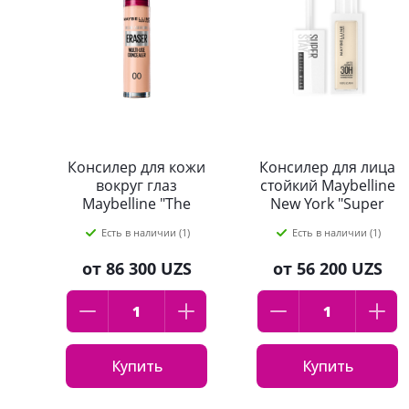
Консилер для кожи
Консилер для лица
вокруг глаз
стойкий Maybelline
Maybelline "The
New York "Super
Eraser Eye", оттенок
Stay Active Wear
Есть в наличии (1)
Есть в наличии (1)
00, Слоновая кость
30Ч", оттенок: 11,
10мл
от
86 300 UZS
от
56 200 UZS
Купить
Купить