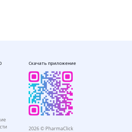
0
Скачать приложение
ние
сти
2026 © PharmaClick