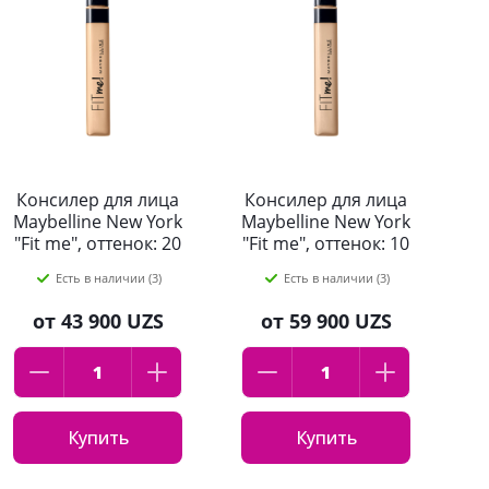
Консилер для лица
Консилер для лица
К
Maybelline New York
Maybelline New York
Ma
"Fit me", оттенок: 20
"Fit me", оттенок: 10
"F
натурально-
светло-бежевый,
Есть в наличии (3)
Есть в наличии (3)
бежевый, 6.8мл
6.8мл
от
43 900 UZS
от
59 900 UZS
Купить
Купить