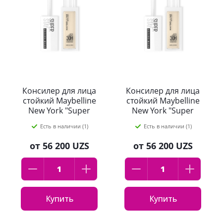
Консилер для лица
Консилер для лица
стойкий Maybelline
стойкий Maybelline
New York "Super
New York "Super
Stay Active Wear
Stay Active Wear
Есть в наличии (1)
Есть в наличии (1)
30Ч", оттенок: 22,
30Ч", оттенок: 20,
10мл
10мл
от
56 200 UZS
от
56 200 UZS
Купить
Купить