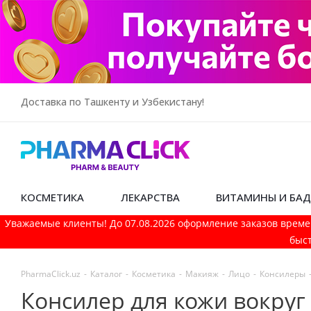
Доставка по Ташкенту и Узбекистану!
КОСМЕТИКА
ЛЕКАРСТВА
ВИТАМИНЫ И БА
Уважаемые клиенты! До 07.08.2026 оформление заказов време
быст
PharmaСlick.uz
-
Каталог
-
Косметика
-
Макияж
-
Лицо
-
Консилеры
Консилер для кожи вокруг г