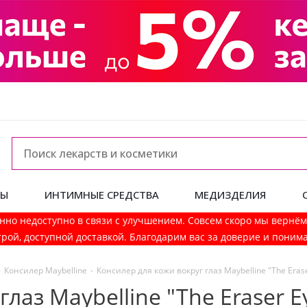
ДЫ
ИНТИМНЫЕ СРЕДСТВА
МЕДИЗДЕЛИЯ
нно недоступно в связи с улучшением. Совсем скоро мы вернё
рой, доступной доставкой. Благодарим вас за доверие и поним
-
Консилер Maybelline
-
Консилер для кожи вокруг глаз Maybelline "The Erase
лаз Maybelline "The Eraser E