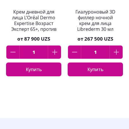
Крем дневной для
Гиалуроновый 3D
лица L’Oréal Dermo
филлер ночной
Expertise Возраст
крем для лица
Эксперт 65+, против
Librederm 30 мл
морщин SPF 20
от
87 900 UZS
от
267 500 UZS
50мл
Купить
Купить