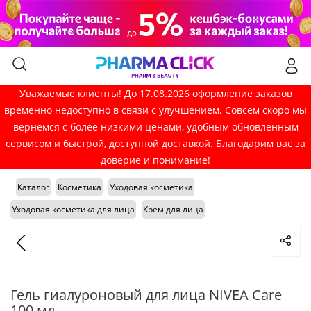
Уважаемые клиенты! До 17.08.2026 оформление заказов
временно недоступно в связи с улучшением. Совсем скоро мы
вернёмся с более низкими ценами, удобным обновлённым
сервисом и быстрой, доступной доставкой. Благодарим вас за
доверие и понимание!
Каталог
Косметика
Уходовая косметика
Уходовая косметика для лица
Крем для лица
Гель гиалуроновый для лица NIVEA Care
100 мл