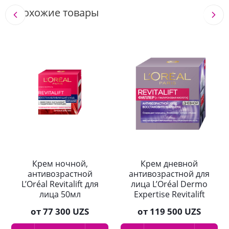
Похожие товары
Крем ночной,
Крем дневной
антивозрастной
антивозрастной для
L’Oréal Revitalift для
лица L’Oréal Dermo
лица 50мл
Expertise Revitalift
Филлер SPF50 50мл
от
77 300 UZS
от
119 500 UZS