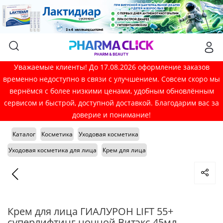
Уважаемые клиенты! До 17.08.2026 оформление заказов
временно недоступно в связи с улучшением. Совсем скоро мы
вернёмся с более низкими ценами, удобным обновлённым
сервисом и быстрой, доступной доставкой. Благодарим вас за
доверие и понимание!
Каталог
Косметика
Уходовая косметика
Уходовая косметика для лица
Крем для лица
Крем для лица ГИАЛУРОН LIFT 55+
суперлифтинг ночной Витэкс 45мл