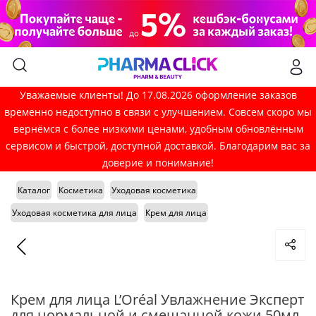
Уважаемые клиенты! До 17.08.2026 оформление заказов
временно недоступно в связи с улучшением. Совсем скоро мы
вернёмся с более низкими ценами, удобным обновлённым
сервисом и быстрой, доступной доставкой. Благодарим вас за
доверие и понимание!
Каталог
Косметика
Уходовая косметика
Уходовая косметика для лица
Крем для лица
Крем для лица L’Oréal Увлажнение Эксперт
для нормальной и смешанной кожи 50мл