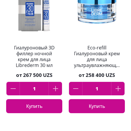
Гиалуроновый 3D
Eco-refill
филлер ночной
Гиалуроновый крем
крем для лица
для лица
Librederm 30 мл
ультраувлажняющий
ночной для сухой
от
267 500 UZS
от
258 400 UZS
кожи Librederm 50
мл
Купить
Купить