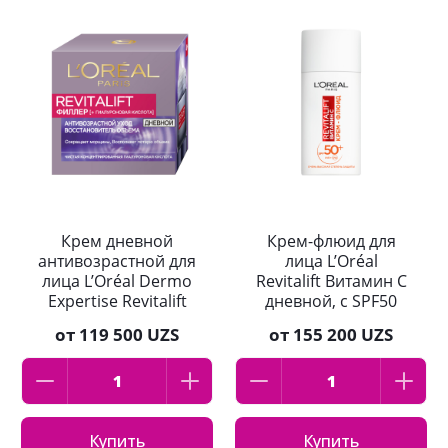
Крем дневной
Крем-флюид для
антивозрастной для
лица L’Oréal
лица L’Oréal Dermo
Revitalift Витамин С
Expertise Revitalift
дневной, с SPF50
Филлер SPF50 50мл
50мл
от
119 500 UZS
от
155 200 UZS
Купить
Купить