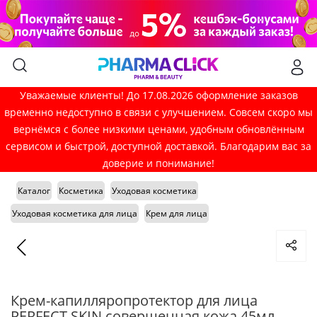
Уважаемые клиенты! До 17.08.2026 оформление заказов
временно недоступно в связи с улучшением. Совсем скоро мы
вернёмся с более низкими ценами, удобным обновлённым
сервисом и быстрой, доступной доставкой. Благодарим вас за
доверие и понимание!
Каталог
Косметика
Уходовая косметика
Уходовая косметика для лица
Крем для лица
Крем-капилляропротектор для лица
PERFECT SKIN совершенная кожа 45мл