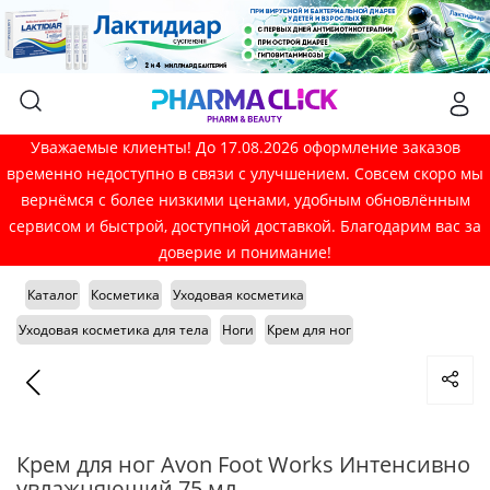
Уважаемые клиенты! До 17.08.2026 оформление заказов
временно недоступно в связи с улучшением. Совсем скоро мы
вернёмся с более низкими ценами, удобным обновлённым
сервисом и быстрой, доступной доставкой. Благодарим вас за
доверие и понимание!
Каталог
Косметика
Уходовая косметика
Уходовая косметика для тела
Ноги
Крем для ног
Крем для ног Avon Foot Works Интенсивно
увлажняющий 75 мл