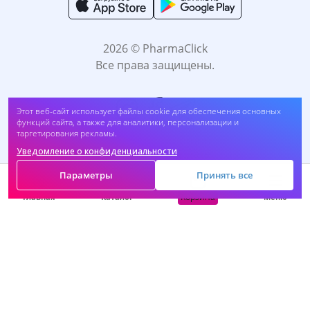
2026 © PharmaClick
Все права защищены.
Этот веб-сайт использует файлы cookie для обеспечения основных
функций сайта, а также для аналитики, персонализации и
таргетирования рекламы.
Уведомление о конфиденциальности
Принимаем к оплате:
Параметры
Принять все
Корзина
Главная
Каталог
Меню
САМОЛЕЧЕНИЕ МОЖЕТ БЫТЬ ВРЕДНЫМ ДЛЯ
ВАШЕГО ЗДОРОВЬЯ. ПЕРЕД ПРИМЕНЕНИЕМ
ПРЕПАРАТА ПРОКОНСУЛЬТИРУЙТЕСЬ C
ВРАЧОМ.