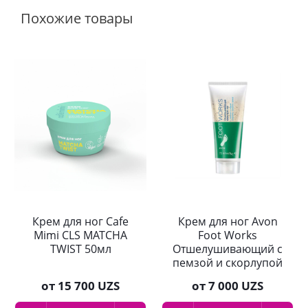
Похожие товары
Крем для ног Cafe
Крем для ног Avon
Mimi CLS MATCHA
Foot Works
TWIST 50мл
Отшелушивающий с
пемзой и скорлупой
грецкого ореха 75
от
15 700 UZS
от
7 000 UZS
мл