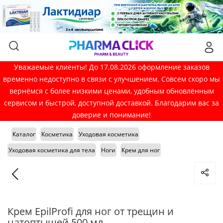
Уважаемые клиенты! До 17.08.2026 оформление заказов
временно недоступно в связи с улучшением. Совсем скоро мы
вернёмся с более низкими ценами, удобным обновлённым
сервисом и быстрой, доступной доставкой. Благодарим вас за
доверие и понимание!
Каталог
Косметика
Уходовая косметика
Уходовая косметика для тела
Ноги
Крем для ног
Крем EpilProfi для ног от трещин и
натоптышей 500 мл