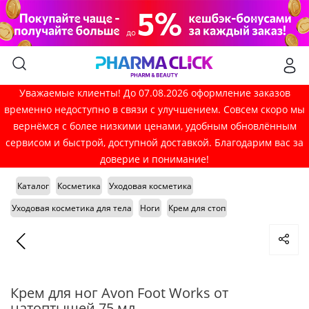
Уважаемые клиенты! До 07.08.2026 оформление заказов
временно недоступно в связи с улучшением. Совсем скоро мы
вернёмся с более низкими ценами, удобным обновлённым
сервисом и быстрой, доступной доставкой. Благодарим вас за
доверие и понимание!
Каталог
Косметика
Уходовая косметика
Уходовая косметика для тела
Ноги
Крем для стоп
Крем для ног Avon Foot Works от
натоптышей 75 мл