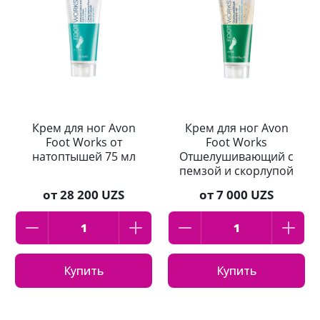
Крем для ног Avon
Крем для ног Avon
Foot Works от
Foot Works
натоптышей 75 мл
Отшелушивающий с
пемзой и скорлупой
грецкого ореха 75
от
28 200 UZS
от
7 000 UZS
мл
Купить
Купить