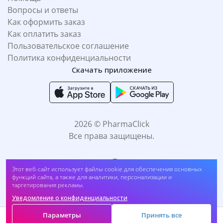
Вопросы и ответы
Как оформить заказ
Как оплатить заказ
Пользовательское соглашение
Политика конфиденциальности
Скачать приложение
2026 © PharmaClick
Все права защищены.
Этот веб-сайт использует файлы cookie для обеспечения основных
Крем для ног Avon Foot Works от натоптышей 75 мл (##gg7)
функций сайта, а также для аналитики, персонализации и
таргетирования рекламы.
Купить
28 200
UZS
Уведомление о конфиденциальности
Принимаем к оплате:
Параметры
Принять все