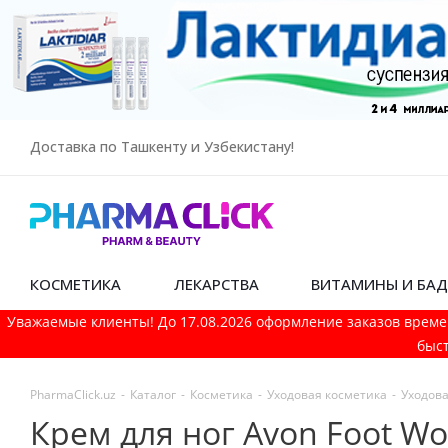
Доставка по Ташкенту и Узбекистану!
КОСМЕТИКА
ЛЕКАРСТВА
ВИТАМИНЫ И БА
Уважаемые клиенты! До 17.08.2026 оформление заказов време
быст
PharmaСlick.uz
-
Каталог
-
Косметика
-
Уходовая косметика
-
Уходова
Крем для ног Avon Foot W