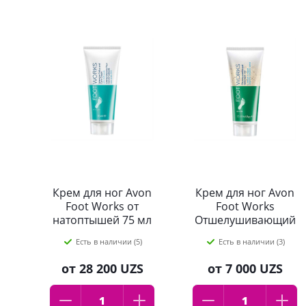
Крем для ног Avon
Крем для ног Avon
Foot Works от
Foot Works
натоптышей 75 мл
Отшелушивающий
с пемзой и
Есть в наличии (5)
Есть в наличии (3)
скорлупой
грецкого ореха 75
от
28 200 UZS
от
7 000 UZS
мл