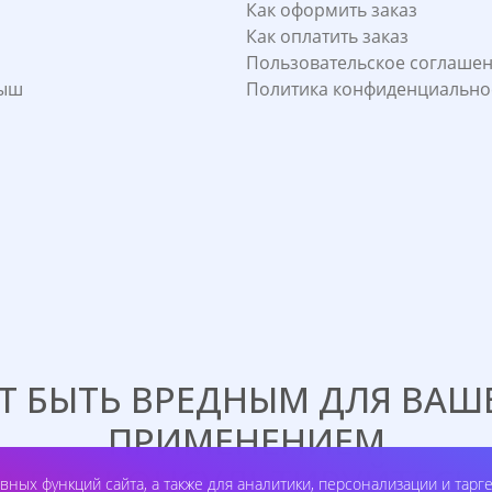
Как оформить заказ
Как оплатить заказ
Пользовательское соглаше
лыш
Политика конфиденциально
 БЫТЬ ВРЕДНЫМ ДЛЯ ВАШЕ
ПРИМЕНЕНИЕМ
А ПРОКОНСУЛЬТИРУЙТЕСЬ 
вных функций сайта, а также для аналитики, персонализации и тарг