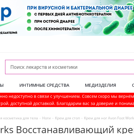
ДЫ
ИНТИМНЫЕ СРЕДСТВА
МЕДИЗДЕЛИЯ
нно недоступно в связи с улучшением. Совсем скоро мы вернё
рой, доступной доставкой. Благодарим вас за доверие и поним
я косметика для тела
-
Ноги
-
Крем для стоп
-
Крем для ног Avon Foot Wo
orks Восстанавливающий кр