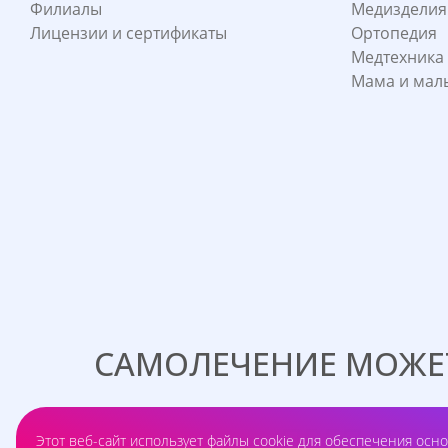
Филиалы
Медизделия
Лицензии и сертификаты
Ортопедия
Медтехника
Мама и ма
САМОЛЕЧЕНИЕ МОЖЕТ
ПРЕПАРАТ
Этот веб-сайт использует файлы cookie для обеспечения осно