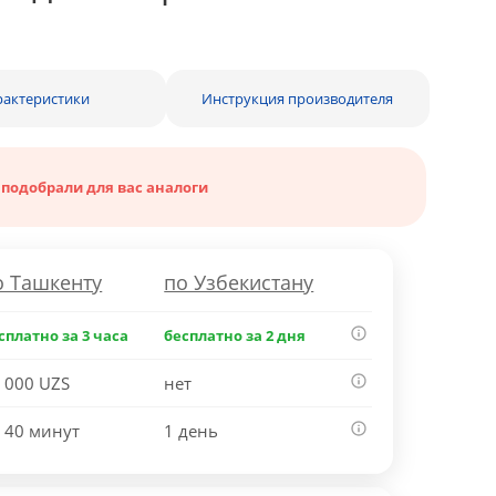
рактеристики
Инструкция производителя
 подобрали для вас аналоги
о Ташкенту
по Узбекистану
сплатно за 3 часа
бесплатно за 2 дня
 000 UZS
нет
 40 минут
1 день