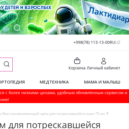
+998(78) 113-13-00
RU
UZ
Корзина
Личный кабинет
ОРТОПЕДИЯ
МЕДТЕХНИКА
МАМА И МАЛЫШ
мся с более низкими ценами, удобным обновлённым сервисом и
ание!
rks Восстанавливающий крем для потрескавшейся кожи 75 мл 💊
ем для потрескавшейся