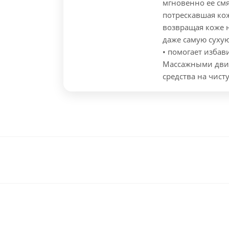
мгновенно ее смя
потрескавшая кож
возвращая коже 
даже самую суху
• помогает избав
Массажными дви
средства на чист