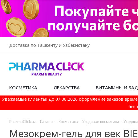
Доставка по Ташкенту и Узбекистану!
КОСМЕТИКА
ЛЕКАРСТВА
ВИТАМИНЫ И БА
Уважаемые клиенты! До 07.08.2026 оформление заказов време
быст
PharmaСlick.uz
-
Каталог
-
Косметика
-
Уходовая косметика
-
Уходова
Мезокрем-гель для век BI