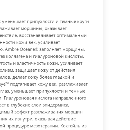
к уменьшает припухлости и темные круги
зглаживает морщины, оказывает
ействие, восстанавливает оптимальный
нности кожи век, усиливает
. Ambre Oceane® заполняет морщины,
ез коллагена и гиалуроновой кислоты,
гость и эластичность кожи, усиливает
олизм, защищает кожу от действия
лов, делает кожу более гладкой и
eye™ подтягивает кожу век, разглаживает
глаз, уменьшает припухлости и темные
и. Гиалуроновая кислота направленного
ет в глубокие слои эпидермиса,
димый эффект разглаживания морщин
ния их изнутри, оказывая действие
ой процедуре мезотерапии. Коктейль из