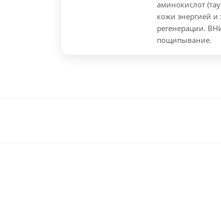
аминокислот (тау
кожи энергией и
регенерации. В
пощипывание.