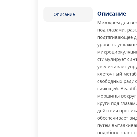
Описание
Описание
Мезокрем для ве
под глазами, ра
подтягивающее д
уровень увлажне
микроциркуляцию
стимулирует синт
увеличивает упру
клеточный метаб
свободных радика
сияющей. Beautif
морщины вокруг 
круги под глазам
действия проника
обеспечивает ви
путем выталкива
подобное салонн