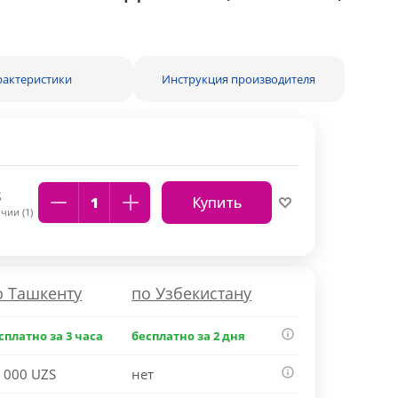
рактеристики
Инструкция производителя
S
Купить
чии (1)
о Ташкенту
по Узбекистану
сплатно за 3 часа
бесплатно за 2 дня
 000 UZS
нет