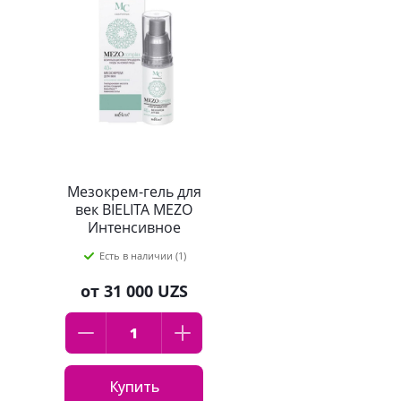
Мезокрем-гель для
век BIELITA MEZO
Интенсивное
омоложение для
Есть в наличии (1)
век, Белита, 30 мл
от
31 000 UZS
Купить