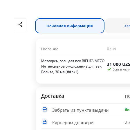
Основная информация
Ха
Цена
Название
Мезокрем-гель для век BIELITA MEZO
31 000
UZ
Интенсивное омоложение для век,
Есть в нали
Белита, 30 мл (##bk1)
Доставка
п
Забрать из пункта выдачи
бе
25
Курьером до двери