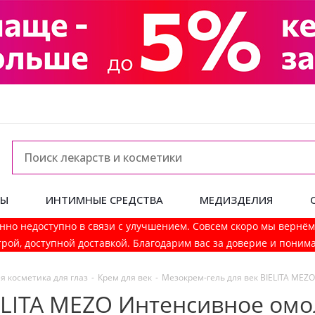
ДЫ
ИНТИМНЫЕ СРЕДСТВА
МЕДИЗДЕЛИЯ
нно недоступно в связи с улучшением. Совсем скоро мы вернё
рой, доступной доставкой. Благодарим вас за доверие и поним
я косметика для глаз
-
Крем для век
-
Мезокрем-гель для век BIELITA MEZO
ELITA MEZO Интенсивное омол