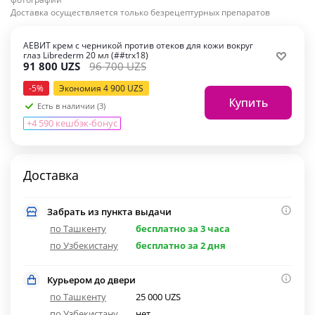
Доставка осуществляется только безрецептурных препаратов
АЕВИТ крем с черникой против отеков для кожи вокруг
глаз Librederm 20 мл (##trx18)
91 800
UZS
96 700
UZS
-
5
%
Экономия
4 900
UZS
Купить
Есть в наличии (3)
+4 590 кешбэк-бонус
Доставка
Забрать из пункта выдачи
по Ташкенту
бесплатно за 3 часа
по Узбекистану
бесплатно за 2 дня
Курьером до двери
по Ташкенту
25 000 UZS
по Узбекистану
нет