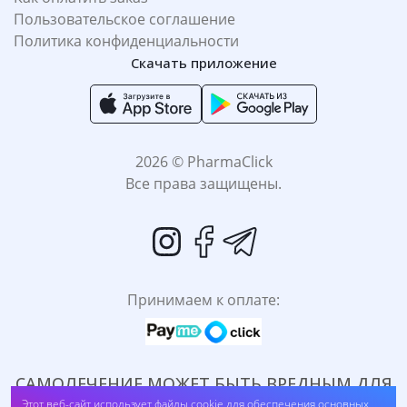
Пользовательское соглашение
Политика конфиденциальности
Скачать приложение
2026 © PharmaClick
Все права защищены.
Принимаем к оплате:
САМОЛЕЧЕНИЕ МОЖЕТ БЫТЬ ВРЕДНЫМ ДЛЯ
АЕВИТ крем с черникой против отеков для кожи вокруг глаз
Librederm 20 мл (##trx18)
ВАШЕГО ЗДОРОВЬЯ. ПЕРЕД ПРИМЕНЕНИЕМ
Этот веб-сайт использует файлы cookie для обеспечения основных