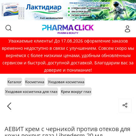
Уважаемые клиенты! До 17.08.2026 оформление заказов
временно недоступно в связи с улучшением. Совсем скоро мы
вернёмся с более низкими ценами, удобным обновлённым
сервисом и быстрой, доступной доставкой. Благодарим вас за
доверие и понимание!
Каталог
Косметика
Уходовая косметика
Уходовая косметика для глаз
Крем вокруг глаз
АЕВИТ крем с черникой против отеков для
кожи вокруг глаз Librederm 20 мл