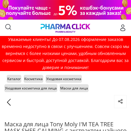
Уважаемые клиенты! До 07.08.2026 оформление заказов
временно недоступно в связи с улучшением. Совсем скоро мы
вернёмся с более низкими ценами, удобным обновлённым
сервисом и быстрой, доступной доставкой. Благодарим вас за
доверие и понимание!
Каталог
Косметика
Уходовая косметика
Уходовая косметика для лица
Маски для лица
Маска для лица Tony Moly I'M TEA TREE
MASK SHEE-CALMING с экстрактом чайного