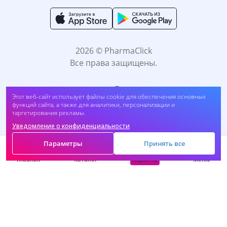
2026 © PharmaClick
Все права защищены.
Этот веб-сайт использует файлы cookie для обеспечения основных
функций сайта, а также для аналитики, персонализации и
таргетирования рекламы.
Уведомление о конфиденциальности
Принимаем к оплате:
Параметры
Принять все
Корзина
Главная
Каталог
Меню
САМОЛЕЧЕНИЕ МОЖЕТ БЫТЬ ВРЕДНЫМ ДЛЯ
ВАШЕГО ЗДОРОВЬЯ. ПЕРЕД ПРИМЕНЕНИЕМ
ПРЕПАРАТА ПРОКОНСУЛЬТИРУЙТЕСЬ C
ВРАЧОМ.