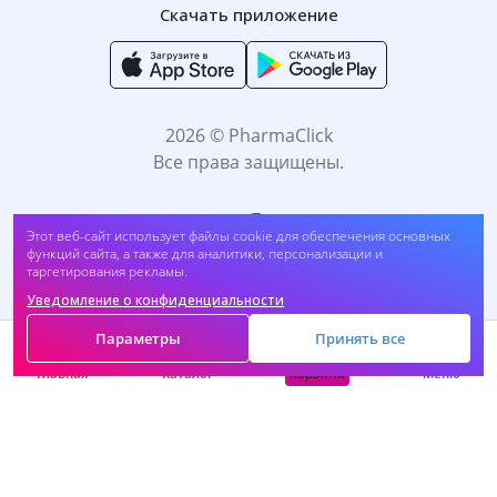
Скачать приложение
2026 © PharmaClick
Все права защищены.
Этот веб-сайт использует файлы cookie для обеспечения основных
функций сайта, а также для аналитики, персонализации и
таргетирования рекламы.
Уведомление о конфиденциальности
Принимаем к оплате:
Параметры
Принять все
Корзина
Главная
Каталог
Меню
САМОЛЕЧЕНИЕ МОЖЕТ БЫТЬ ВРЕДНЫМ ДЛЯ
ВАШЕГО ЗДОРОВЬЯ. ПЕРЕД ПРИМЕНЕНИЕМ
ПРЕПАРАТА ПРОКОНСУЛЬТИРУЙТЕСЬ C
ВРАЧОМ.