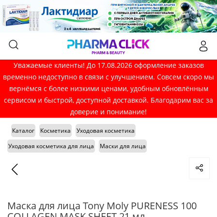
Уважаемые клиенты! До 17.08.2026 оформление заказов
временно недоступно в связи с улучшением. Совсем скоро мы
вернёмся с более низкими ценами, удобным обновлённым
сервисом и быстрой, доступной доставкой. Благодарим вас за
доверие и понимание!
Каталог
Косметика
Уходовая косметика
Уходовая косметика для лица
Маски для лица
Маска для лица Tony Moly PURENESS 100
COLLAGEN MASK SHEET 21 мл