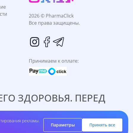
ние
сти
2026 © PharmaClick
Все права защищены.
Принимаем к оплате:
ГО ЗДОРОВЬЯ. ПЕРЕД
C ВРАЧОМ.
етирования рекламы.
Параметры
Принять все