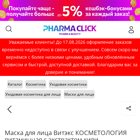
Уважаемые клиенты! До 17.08.2026 оформление заказов
временно недоступно в связи с улучшением. Совсем скоро мы
вернёмся с более низкими ценами, удобным обновлённым
сервисом и быстрой, доступной доставкой. Благодарим вас за
доверие и понимание!
Каталог
Косметика
Уходовая косметика
Уходовая косметика для лица
Маски для лица
Маска для лица Витэкс КОСМЕТОЛОГИЯ
витаминная с экстрактом киви