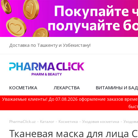
Доставка по Ташкенту и Узбекистану!
КОСМЕТИКА
ЛЕКАРСТВА
ВИТАМИНЫ И БА
Уважаемые клиенты! До 07.08.2026 оформление заказов време
быст
PharmaСlick.uz
-
Каталог
-
Косметика
-
Уходовая косметика
-
Уходова
Тканевая маска для лица 