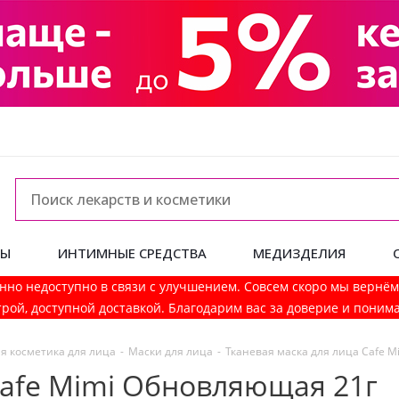
ДЫ
ИНТИМНЫЕ СРЕДСТВА
МЕДИЗДЕЛИЯ
нно недоступно в связи с улучшением. Совсем скоро мы вернё
рой, доступной доставкой. Благодарим вас за доверие и поним
я косметика для лица
-
Маски для лица
-
Тканевая маска для лица Cafe M
Cafe Mimi Обновляющая 21г