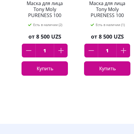
Маска для лица
Маска для лица
Tony Moly
Tony Moly
PURENESS 100
PURENESS 100
PLACENTA MASK
SNAIL MASK SHEET
Есть в наличии (2)
Есть в наличии (1)
SHEET 21 мл
21 мл
от
8 500 UZS
от
8 500 UZS
Купить
Купить