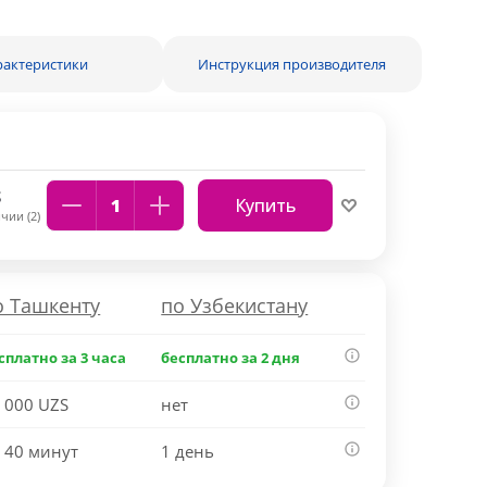
рактеристики
Инструкция производителя
S
Купить
чии (2)
о Ташкенту
по Узбекистану
сплатно за 3 часа
бесплатно за 2 дня
 000 UZS
нет
 40 минут
1 день