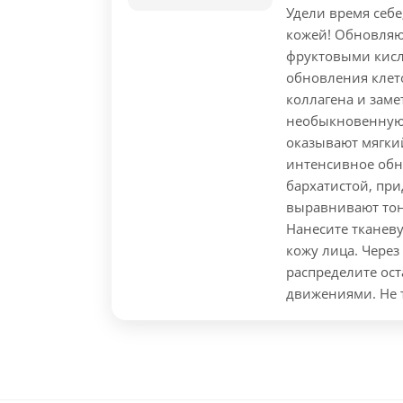
Удели время себе
кожей!
Обновляющ
фруктовыми кисл
обновления клето
коллагена и заме
необыкновенную 
оказывают мягки
интенсивное обн
бархатистой, пр
выравнивают тон
Нанесите тканев
кожу лица. Через
распределите ос
движениями. Не 