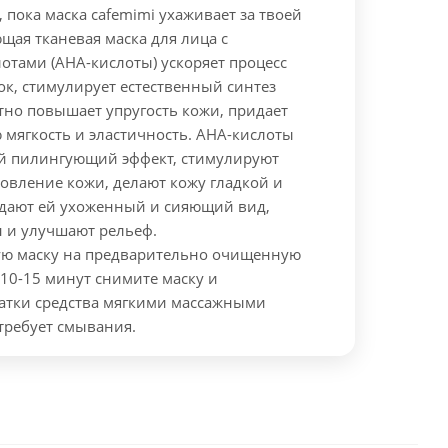
, пока маска cafemimi ухаживает за твоей
ая тканевая маска для лица с
отами (AHA-кислоты) ускоряет процесс
к, стимулирует естественный синтез
тно повышает упругость кожи, придает
мягкость и эластичность.
АHA-кислоты
й пилингующий эффект, стимулируют
овление кожи, делают кожу гладкой и
идают ей ухоженный и сияющий вид,
 и улучшают рельеф.
ую маску на предварительно очищенную
 10-15 минут снимите маску и
татки средства мягкими массажными
требует смывания.