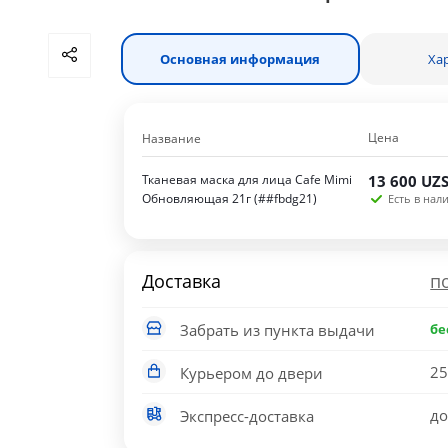
Основная информация
Ха
Цена
Название
Тканевая маска для лица Cafe Mimi
13 600
UZ
Обновляющая 21г (##fbdg21)
Есть в нали
Доставка
п
Забрать из пункта выдачи
бе
25
Курьером до двери
до
Экспресс-доставка