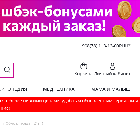
+998(78) 113-13-00
RU
UZ
Корзина
Личный кабинет
ОРТОПЕДИЯ
МЕДТЕХНИКА
МАМА И МАЛЫШ
мся с более низкими ценами, удобным обновлённым сервисом и
ание!
imi Обновляющая 21г 💊