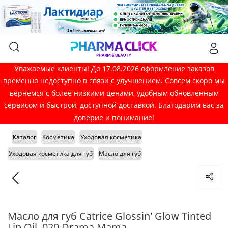
Уважаемые клиенты! До 17.08.2026 оформление заказов
временно недоступно в связи с улучшением. Совсем скоро мы
вернёмся с более низкими ценами, удобным обновлённым
сервисом и быстрой, доступной доставкой. Благодарим вас за
доверие и понимание!
Каталог
Косметика
Уходовая косметика
Уходовая косметика для губ
Масло для губ
Масло для губ Catrice Glossin' Glow Tinted
Lip Oil, 020 Drama Mama