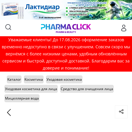
Уважаемые клиенты! До 17.08.2026 оформление заказов
временно недоступно в связи с улучшением. Совсем скоро мы
вернёмся с более низкими ценами, удобным обновлённым
сервисом и быстрой, доступной доставкой. Благодарим вас за
доверие и понимание!
Каталог
Косметика
Уходовая косметика
Уходовая косметика для лица
Средство для очищения лица
Мицеллярная вода