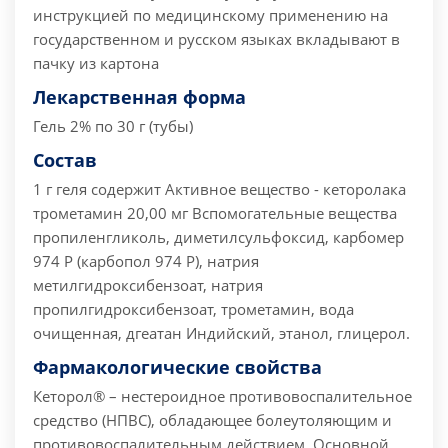
инструкцией по медицинскому применению на
государственном и русском языках вкладывают в
пачку из картона
Лекарственная форма
Гель 2% по 30 г (тубы)
Состав
1 г геля содержит Активное вещество - кеторолака
трометамин 20,00 мг Вспомогательные вещества
пропиленгликоль, диметилсульфоксид, карбомер
974 Р (карбопол 974 Р), натрия
метилгидроксибензоат, натрия
пропилгидроксибензоат, трометамин, вода
очищенная, дгеатан Индийский, этанол, глицерол.
Фармакологические свойства
Кеторол® – нестероидное противовоспалительное
средство (НПВС), обладающее болеутоляющим и
противовоспалительным действием. Основной