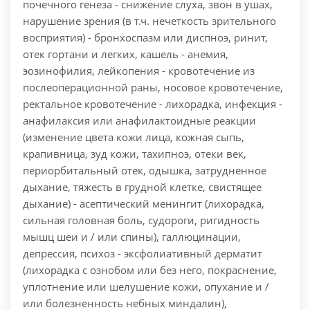
почечного генеза - снижение слуха, звон в ушах,
нарушение зрения (в т.ч. нечеткость зрительного
восприятия) - бронхоспазм или диспноэ, ринит,
отек гортани и легких, кашель - анемия,
эозинофилия, лейкопения - кровотечение из
послеоперационной раны, носовое кровотечение,
ректальное кровотечение - лихорадка, инфекция -
анафилаксия или анафилактоидные реакции
(изменение цвета кожи лица, кожная сыпь,
крапивница, зуд кожи, тахипноэ, отеки век,
периорбитальный отек, одышка, затрудненное
дыхание, тяжесть в грудной клетке, свистящее
дыхание) - асептический менингит (лихорадка,
сильная головная боль, судороги, ригидность
мышц шеи и / или спины), галлюцинации,
депрессия, психоз - эксфолиативный дерматит
(лихорадка с ознобом или без него, покраснение,
уплотнение или шелушение кожи, опухание и /
или болезненность небных миндалин),