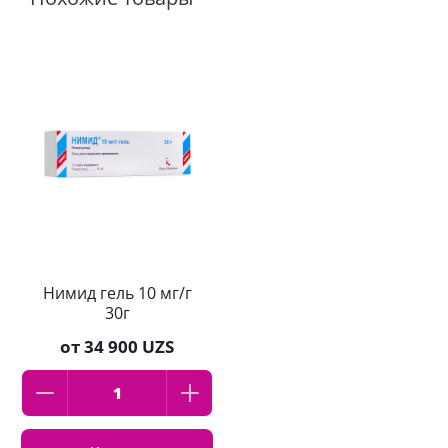
Нимид гель 10 мг/г
30г
от
34 900 UZS