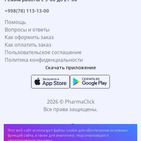
+998(78) 113-13-00
Помощь
Вопросы и ответы
Как оформить заказ
Как оплатить заказ
Пользовательское соглашение
Политика конфиденциальности
Скачать приложение
2026 © PharmaClick
Все права защищены.
Этот веб-сайт использует файлы cookie для обеспечения основных
Кеторол гель 2% 30г (V260103##2 809)
функций сайта, а также для аналитики, персонализации и
таргетирования рекламы.