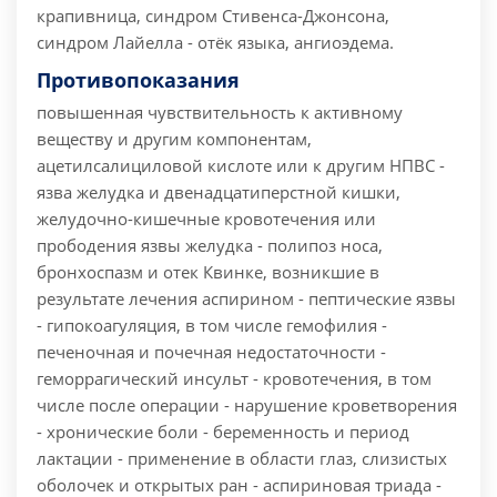
крапивница, синдром Стивенса-Джонсона,
синдром Лайелла - отёк языка, ангиоэдема.
Противопоказания
повышенная чувствительность к активному
веществу и другим компонентам,
ацетилсалициловой кислоте или к другим НПВС -
язва желудка и двенадцатиперстной кишки,
желудочно-кишечные кровотечения или
прободения язвы желудка - полипоз носа,
бронхоспазм и отек Квинке, возникшие в
результате лечения аспирином - пептические язвы
- гипокоагуляция, в том числе гемофилия -
печеночная и почечная недостаточности -
геморрагический инсульт - кровотечения, в том
числе после операции - нарушение кроветворения
- хронические боли - беременность и период
лактации - применение в области глаз, слизистых
оболочек и открытых ран - аспириновая триада -