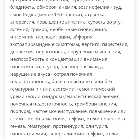
бледность, обморок, анемия, эозинофилия - зуд,
сыпь Редко (менее 1%) - гастрит, отрыжка,
анорексия, повышение аппетита, сухость во рту -
астения, тремор, необычные сновидения,
инсомния, галлюцинации, эйфория,
экстрапирамидные симптомы, вертиго, парестезия,
депрессия, нервозность, нарушение мышления,
неспособность к концентрации внимания,
гиперкинезы, ступор, чрезмерная жажда,
нарушение вкуса - острая почечная
недостаточность, боль в пояснице с или без
гематурии и / или азотемии, гемолитический
уремический синдром (гемолитическая анемия,
почечная недостаточность, тромбоцитопения,
пурпура), частое мочеиспускание, повышение или
снижение объема мочи, нефрит, отеки почечного
генеза, гематурия, протеинурия, олигурия,
гипонатриемия, гиперкалиемия, нефрит, отеки