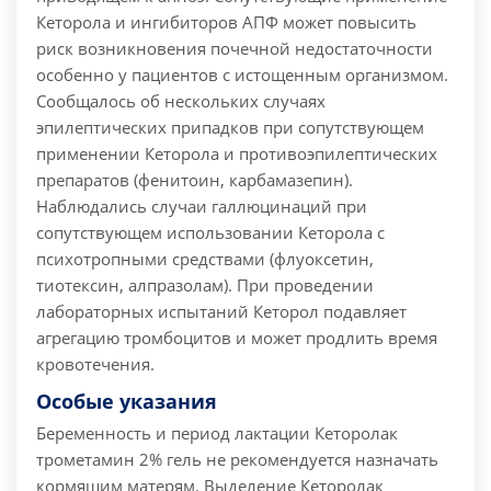
Кеторола и ингибиторов АПФ может повысить
риск возникновения почечной недостаточности
особенно у пациентов с истощенным организмом.
Сообщалось об нескольких случаях
эпилептических припадков при сопутствующем
применении Кеторола и противоэпилептических
препаратов (фенитоин, карбамазепин).
Наблюдались случаи галлюцинаций при
сопутствующем использовании Кеторола с
психотропными средствами (флуоксетин,
тиотексин, алпразолам). При проведении
лабораторных испытаний Кеторол подавляет
агрегацию тромбоцитов и может продлить время
кровотечения.
Особые указания
Беременность и период лактации Кеторолак
трометамин 2% гель не рекомендуется назначать
кормящим матерям. Выделение Кеторолак