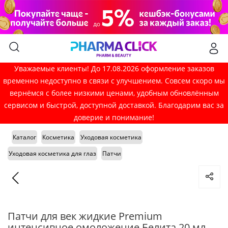
Уважаемые клиенты! До 17.08.2026 оформление заказов
временно недоступно в связи с улучшением. Совсем скоро мы
вернёмся с более низкими ценами, удобным обновлённым
сервисом и быстрой, доступной доставкой. Благодарим вас за
доверие и понимание!
Каталог
Косметика
Уходовая косметика
Уходовая косметика для глаз
Патчи
Патчи для век жидкие Premium
интенсивное омоложение Белита 20 мл