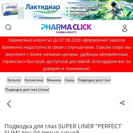
Уважаемые клиенты! До 07.08.2026 оформление заказов
временно недоступно в связи с улучшением. Совсем скоро мы
вернёмся с более низкими ценами, удобным обновлённым
сервисом и быстрой, доступной доставкой. Благодарим вас за
доверие и понимание!
Каталог
Косметика
Макияж
Глаза
Подводки для глаз
Подводка для глаз L'oreal
Подводка для глаз SUPER LINER "PERFECT
SLIM" тон 04 темно-синий