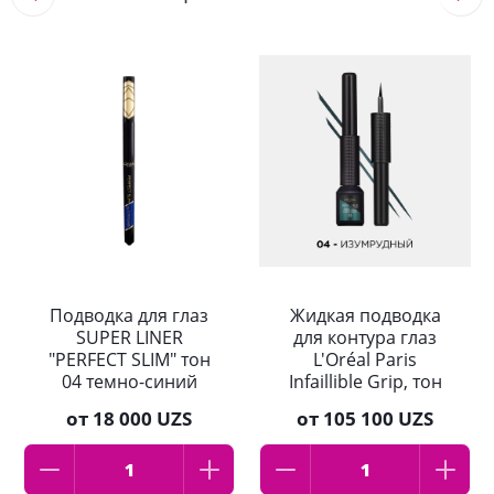
Подводка для глаз
Жидкая подводка
SUPER LINER
для контура глаз
"PERFECT SLIM" тон
L'Oréal Paris
04 темно-синий
Infaillible Grip, тон
04, матовый
от
18 000 UZS
от
105 100 UZS
изумрудный