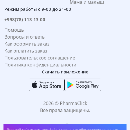
Мама и малыш
Режим работы с 9-00 до 21-00
+998(78) 113-13-00
Помощь
Вопросы и ответы
Как оформить заказ
Как оплатить заказ
Пользовательское соглашение
Политика конфиденциальности
Скачать приложение
2026 © PharmaClick
Все права защищены.
Подводка для глаз SUPER LINER "PERFECT SLIM" тон 04 темно-синий
Этот веб-сайт использует файлы cookie для обеспечения основных
(##dr9)