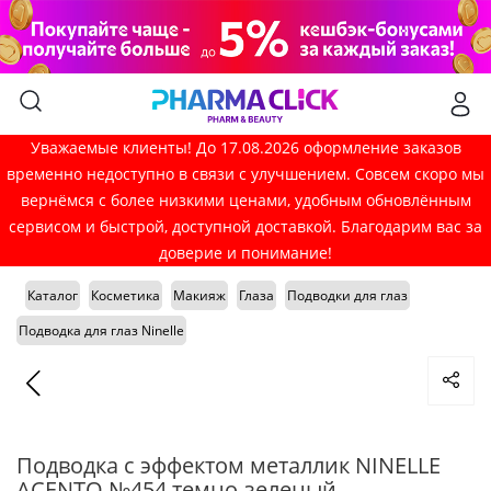
Уважаемые клиенты! До 17.08.2026 оформление заказов
временно недоступно в связи с улучшением. Совсем скоро мы
вернёмся с более низкими ценами, удобным обновлённым
сервисом и быстрой, доступной доставкой. Благодарим вас за
доверие и понимание!
Каталог
Косметика
Макияж
Глаза
Подводки для глаз
Подводка для глаз Ninelle
Подводка с эффектом металлик NINELLE
ACENTO №454 темно-зеленый