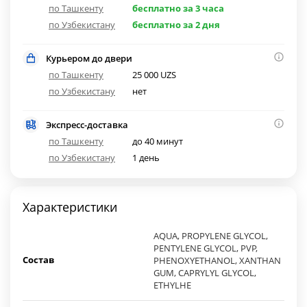
по Ташкенту
бесплатно за 3 часа
по Узбекистану
бесплатно за 2 дня
Курьером до двери
по Ташкенту
25 000 UZS
по Узбекистану
нет
Экспресс-доставка
по Ташкенту
до 40 минут
по Узбекистану
1 день
Характеристики
AQUA, PROPYLENE GLYCOL,
PENTYLENE GLYCOL, PVP,
Состав
PHENOXYETHANOL, XANTHAN
GUM, CAPRYLYL GLYCOL,
ETHYLHE