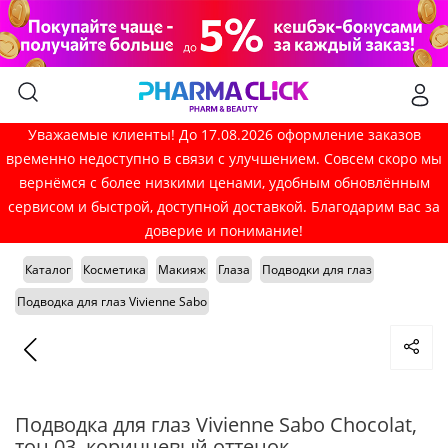
Уважаемые клиенты! До 17.08.2026 оформление заказов
временно недоступно в связи с улучшением. Совсем скоро мы
вернёмся с более низкими ценами, удобным обновлённым
сервисом и быстрой, доступной доставкой. Благодарим вас за
доверие и понимание!
Каталог
Косметика
Макияж
Глаза
Подводки для глаз
Подводка для глаз Vivienne Sabo
Подводка для глаз Vivienne Sabo Chocolat,
тон 03, коричневый оттенок