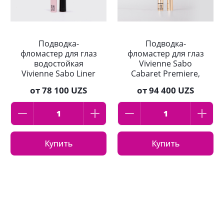
Подводка-
Подводка-
фломастер для глаз
фломастер для глаз
водостойкая
Vivienne Sabo
Vivienne Sabo Liner
Cabaret Premiere,
Feutre Fin, тон 802,
тон 01, черный
от
78 100 UZS
от
94 400 UZS
черный
Купить
Купить