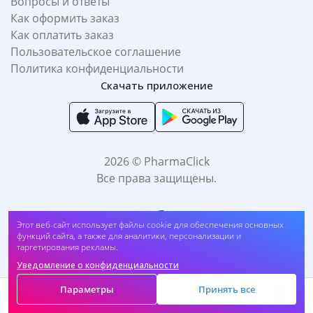
Вопросы и ответы
Как оформить заказ
Как оплатить заказ
Пользовательское соглашение
Политика конфиденциальности
Скачать приложение
2026 © PharmaClick
Все права защищены.
Праймер для лица матирующий, светлый, Maybelline New York "Fit
Этот веб-сайт использует файлы cookie для обеспечения основных
Me", spf 20, 30мл (##dr10)
функций сайта, а также для аналитики, персонализации и
таргетирования рекламы.
Купить
68 100
UZS
Уведомление о конфиденциальности
Принимаем к оплате:
Параметры
Принять все
Корзина
Главная
Каталог
Меню