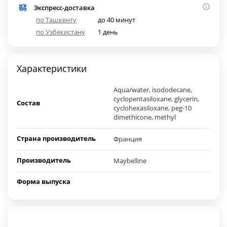
Экспресс-доставка
по Ташкенту
до 40 минут
по Узбекистану
1 день
Характеристики
Aqua/water, isododecane,
cyclopentasiloxane, glycerin,
Состав
cyclohexasiloxane, peg-10
dimethicone, methyl
Страна производитель
Франция
Производитель
Maybelline
Форма выпуска