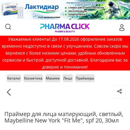
Уважаемые клиенты! До 17.08.2026 оформление заказов
временно недоступно в связи с улучшением. Совсем скоро мы
вернёмся с более низкими ценами, удобным обновлённым
сервисом и быстрой, доступной доставкой. Благодарим вас за
доверие и понимание!
Каталог
Косметика
Макияж
Лицо
Праймеры
Праймер для лица матирующий, светлый,
Maybelline New York "Fit Me", spf 20, 30мл