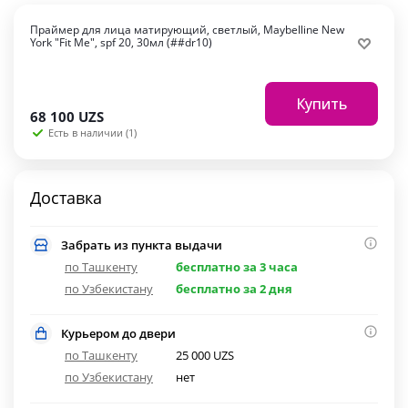
Праймер для лица матирующий, светлый, Maybelline New
York "Fit Me", spf 20, 30мл (##dr10)
Купить
68 100
UZS
Есть в наличии (1)
Доставка
Забрать из пункта выдачи
по Ташкенту
бесплатно за 3 часа
по Узбекистану
бесплатно за 2 дня
Курьером до двери
по Ташкенту
25 000 UZS
по Узбекистану
нет