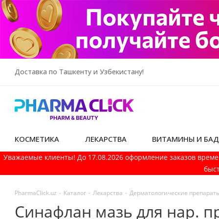
Доставка по Ташкенту и Узбекистану!
КОСМЕТИКА
ЛЕКАРСТВА
ВИТАМИНЫ И БА
Уважаемые клиенты! До 17.08.2026 оформление заказов време
быст
PharmaСlick.uz
-
Каталог
-
Лекарства
-
Дерматологические препарат
Синафлан мазь для нар. п