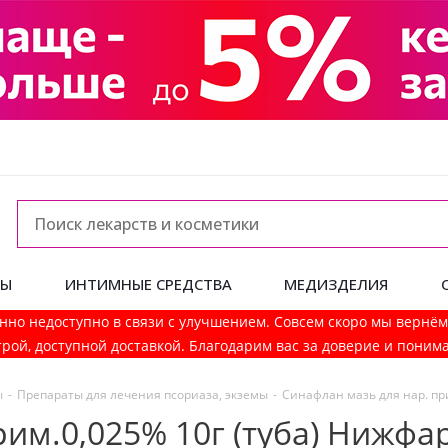
ДЫ
ИНТИМНЫЕ СРЕДСТВА
МЕДИЗДЕЛИЯ
нно недоступно в связи с улучшением. Совсем скоро мы вернё
рой, доступной доставкой. Благодарим вас за доверие и поним
ы
-
Препараты для лечения псориаза, экземы
-
Синафлан мазь для нар. пр
рим.0,025% 10г (туба) Нижфа