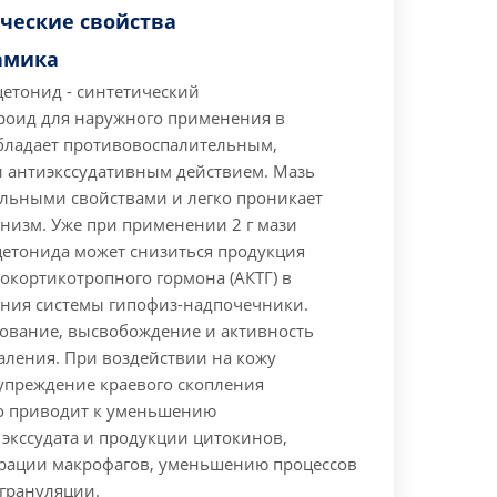
ческие свойства
амика
етонид - синтетический
роид для наружного применения в
бладает противовоспалительным,
 антиэкссудативным действием. Мазь
льными свойствами и легко проникает
анизм. Уже при применении 2 г мази
етонида может снизиться продукция
окортикотропного гормона (АКТГ) в
тения системы гипофиз-надпочечники.
ование, высвобождение и активность
аления.
При воздействии на кожу
упреждение краевого скопления
о приводит к уменьшению
экссудата и продукции цитокинов,
рации макрофагов, уменьшению процессов
грануляции.