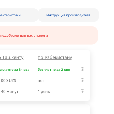
рактеристики
Инструкция производителя
 подобрали для вас аналоги
о Ташкенту
по Узбекистану
сплатно за 3 часа
бесплатно за 2 дня
 000 UZS
нет
 40 минут
1 день