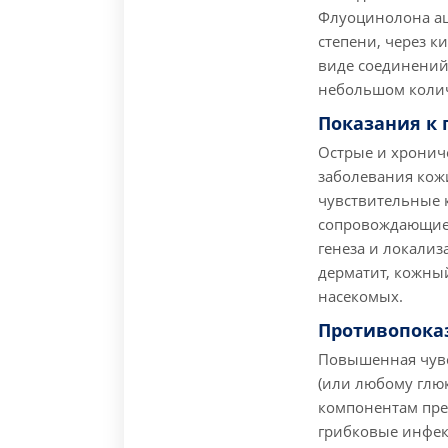
Флуоцинолона ац
степени, через 
виде соединений 
небольшом колич
Показания к
Острые и хронич
заболевания кож
чувствительные 
сопровождающиес
генеза и локализ
дерматит, кожный
насекомых.
Противопока
Повышенная чувс
(или любому глю
компонентам пре
грибковые инфек