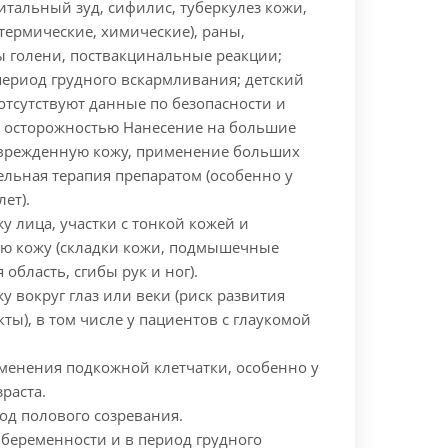
итальный зуд, сифилис, туберкулез кожи,
(термические, химические), раны,
ы голени, поствакцинальные реакции;
период грудного вскармливания; детский
 (отсутствуют данные по безопасности и
 осторожностью
Нанесение на большие
оврежденную кожу, применение больших
тельная терапия препаратом (особенно у
лет).
у лица, участки с тонкой кожей и
ю кожу (складки кожи, подмышечные
область, сгибы рук и ног).
у вокруг глаз или веки (риск развития
кты), в том числе у пациентов с глаукомой
менения подкожной клетчатки, особенно у
раста.
од полового созревания.
беременности и в период грудного