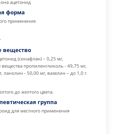
она ацетонид
ая форма
ого применения
т
 вещество
тонид (синафлан) – 0,25 мг,
вещества пропиленгликоль - 49,75 мг,
, ланолин - 50,00 мг, вазелин – до 1,0 г.
елтого до желтого цвета.
певтическая группа
роид для местного применения