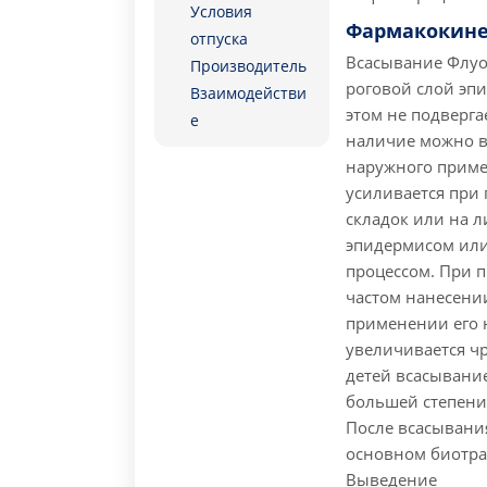
Условия
Фармакокине
отпуска
Всасывание
Флуо
Производитель
роговой слой эп
Взаимодействи
этом не подверга
е
наличие можно в
наружного приме
усиливается при
складок или на л
эпидермисом или
процессом. При 
частом нанесени
применении его 
увеличивается ч
детей всасывани
большей степени,
После всасывани
основном биотра
Выведение