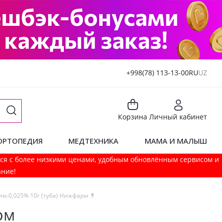
+998(78) 113-13-00
RU
UZ
Корзина
Личный кабинет
ОРТОПЕДИЯ
МЕДТЕХНИКА
МАМА И МАЛЫШ
мся с более низкими ценами, удобным обновлённым сервисом и
ание!
им.0,025% 10г (туба) Нижфарм 💊
рм