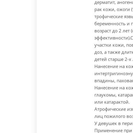
дерматит, аноген
рак кожи, ожоги 
трофические язв
беременность и 
возраст до 2 лет
эффективности).
С
участки кожи, п
доз, а также дли
детей старше 2-х 
Нанесение на кож
интертригинозну
впадины, паховая 
Нанесение на кож
глаукомы, катара
или катарактой.
Атрофические из
лиц пожилого воз
У девушек в пери
Применение при 