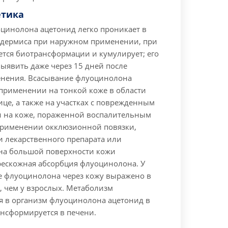
тика
цинолона ацетонид легко проникает в
идермиса при наружном применении, при
ется биотрансформации и кумулирует; его
ыявить даже через 15 дней после
нения. Всасывание флуоцинолона
 применении на тонкой коже в области
ице, а также на участках с поврежденным
 на коже, пораженной воспалительным
применении окклюзионной повязки,
и лекарственного препарата или
на большой поверхности кожи
рескожная абсорбция флуоцинолона. У
е флуоцинолона через кожу выражено в
 чем у взрослых.
Метаболизм
я в организм флуоцинолона ацетонид в
нсформируется в печени.