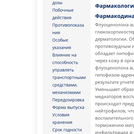
дозы
Фармакологи
Побочные
Фармакодин
действия
Флуоцинолона ац
Противопоказа
глюкокортикосте
ния
дерматологии. О
Особые
противозудным и
указания
обладает липофи
Влияние на
через кожу в орг
способность
флуоцинолона ац
управлять
гипофизом адрен
транспортными
результате угне
средствами,
Уменьшает образ
механизмами
медиаторов восп
Передозировка
происходит пред
Форма выпуска
нейтрофилов, чт
Условия
воспалительного 
хранения
торможению миг
Срок годности
инфильтрации и 