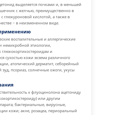
етонид выделяется почками и, в меньшей
кишечник с желчью, преимущественно в
с глюкуроновой кислотой, а также в
естве − в неизмененном виде.
 применению
еские воспалительные и аллергические
и немикробной этиологии,
к глюкокортикостероидам и
я сухостью кожи экзема различного
ации, атопический дерматит, себорейный
 зуд, псориаз, солнечные ожоги, укусы
зания
твительность к флуоцинолона ацетониду
кокортикостероиду) или другим
парата; бактериальные, вирусные,
ции кожи; акне, розацеа, периоральный