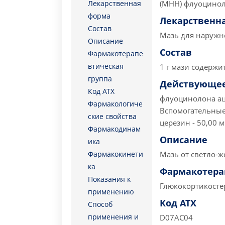
Лекарственная
(МНН) флуоцинол
форма
Лекарственн
Состав
Мазь для наружн
Описание
Состав
Фармакотерапе
втическая
1 г мази содержи
группа
Действующее
Код АТХ
флуоцинолона аце
Фармакологиче
Вспомогательные 
ские свойства
церезин - 50,00 мг
Фармакодинам
Описание
ика
Фармакокинети
Мазь от светло-ж
ка
Фармакотера
Показания к
Глюкокортикосте
применению
Код АТХ
Способ
применения и
D07AC04