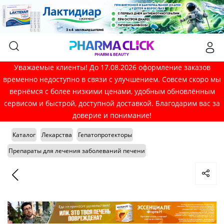
Уважаемые клиенты! До 17.08.2026 оформление заказов
временно недоступно в связи с улучшением. Совсем скоро мы
вернёмся с более низкими ценами, удобным обновлённым
сервисом и быстрой, доступной доставкой. Благодарим вас за
доверие и понимание!
Каталог
Лекарства
Гепатопротекторы
Препараты для лечения заболеваний печени