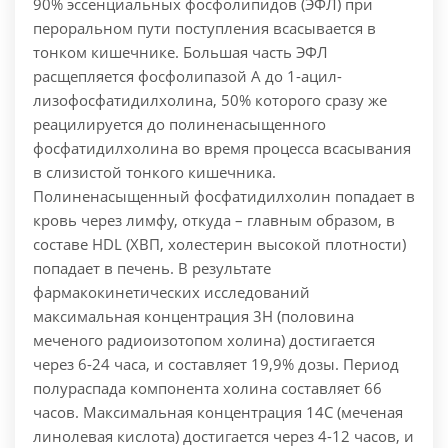
90% эссенциальных фосфолипидов (ЭФЛ) при
пероральном пути поступления всасывается в
тонком кишечнике. Большая часть ЭФЛ
расщепляется фосфолипазой А до 1-ацил-
лизофосфатидилхолина, 50% которого сразу же
реацилируется до полиненасыщенного
фосфатидилхолина во время процесса всасывания
в слизистой тонкого кишечника.
Полиненасыщенный фосфатидилхолин попадает в
кровь через лимфу, откуда – главным образом, в
составе HDL (ХВП, холестерин высокой плотности)
попадает в печень.
В результате
фармакокинетических исследований
максимальная концентрация 3Н (половина
меченого радиоизотопом холина) достигается
через 6-24 часа, и составляет 19,9% дозы. Период
полураспада компонента холина составляет 66
часов.
Максимальная концентрация 14С (меченая
линолевая кислота) достигается через 4-12 часов, и