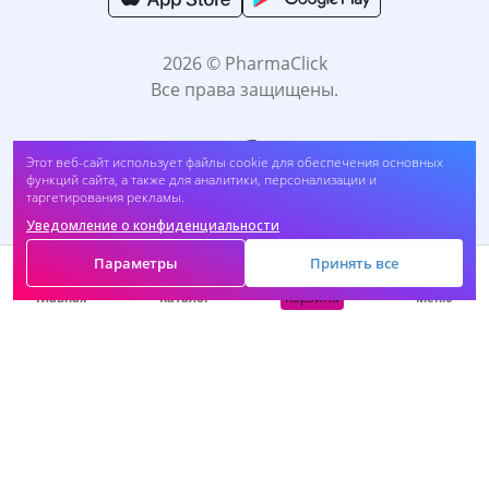
2026 © PharmaClick
Все права защищены.
Этот веб-сайт использует файлы cookie для обеспечения основных
функций сайта, а также для аналитики, персонализации и
таргетирования рекламы.
Уведомление о конфиденциальности
Принимаем к оплате:
Параметры
Принять все
Корзина
Главная
Каталог
Меню
САМОЛЕЧЕНИЕ МОЖЕТ БЫТЬ ВРЕДНЫМ ДЛЯ
ВАШЕГО ЗДОРОВЬЯ. ПЕРЕД ПРИМЕНЕНИЕМ
ПРЕПАРАТА ПРОКОНСУЛЬТИРУЙТЕСЬ C
ВРАЧОМ.